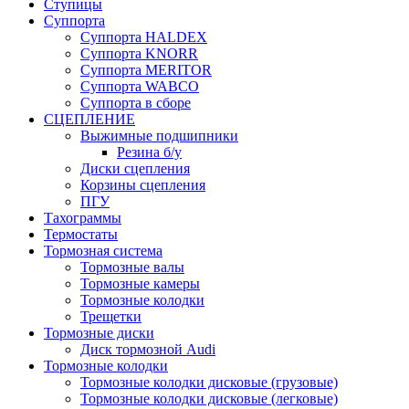
Ступицы
Суппорта
Суппорта HALDEX
Суппорта KNORR
Суппорта MERITOR
Суппорта WABCO
Суппорта в сборе
СЦЕПЛЕНИЕ
Выжимные подшипники
Резина б/у
Диски сцепления
Корзины сцепления
ПГУ
Тахограммы
Термостаты
Тормозная система
Тормозные валы
Тормозные камеры
Тормозные колодки
Трещетки
Тормозные диски
Диск тормозной Audi
Тормозные колодки
Тормозные колодки дисковые (грузовые)
Тормозные колодки дисковые (легковые)