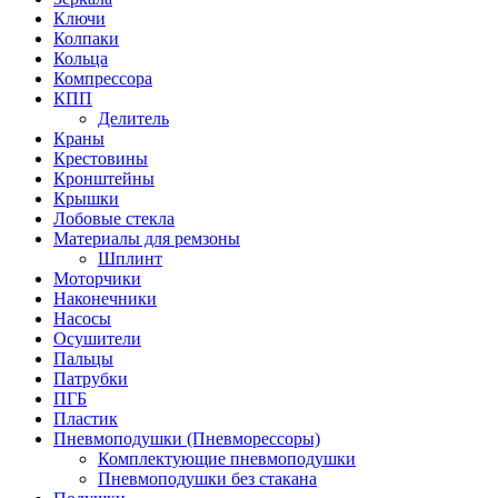
Ключи
Колпаки
Кольца
Компрессора
КПП
Делитель
Краны
Крестовины
Кронштейны
Крышки
Лобовые стекла
Материалы для ремзоны
Шплинт
Моторчики
Наконечники
Насосы
Осушители
Пальцы
Патрубки
ПГБ
Пластик
Пневмоподушки (Пневморессоры)
Комплектующие пневмоподушки
Пневмоподушки без стакана