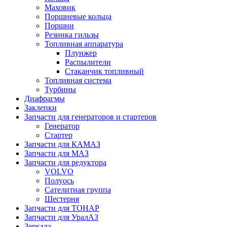
Маховик
Поршневые кольца
Поршни
Резинка гильзы
Топливная аппаратура
Плунжер
Распылители
Стаканчик топливный
Топливная система
Турбины
Диафрагмы
Заклепки
Запчасти для генераторов и стартеров
Генератор
Стартер
Запчасти для КАМАЗ
Запчасти для МАЗ
Запчасти для редуктора
VOLVO
Полуось
Сателитная группа
Шестерня
Запчасти для ТОНАР
Запчасти для УралАЗ
Зеркала