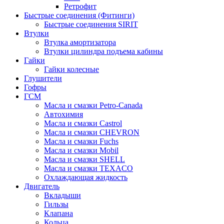
Ретрофит
Быстрые соединения (Фитинги)
Быстрые соединения SIRIT
Втулки
Втулка амортизатора
Втулки цилиндра подъема кабины
Гайки
Гайки колесные
Глушители
Гофры
ГСМ
Масла и смазки Petro-Canada
Автохимия
Масла и смазки Castrol
Масла и смазки CHEVRON
Масла и смазки Fuchs
Масла и смазки Mobil
Масла и смазки SHELL
Масла и смазки TEXACO
Охлаждающая жидкость
Двигатель
Вкладыши
Гильзы
Клапана
Кольца