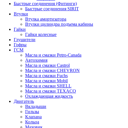
Быстрые соединения (Фитинги)
Быстрые соединения SIRIT
Втулки
Втулка амортизатора
Втулки цилиндра подъема кабины
Гайки
Гайки колесные
Глушители
Гофры
ГСМ
Масла и смазки Petro-Canada
Автохимия
Масла и смазки Castrol
Масла и смазки CHEVRON
Масла и смазки Fuchs
Масла и смазки Mobil
Масла и смазки SHELL
Масла и смазки TEXACO
Охлаждающая жидкость
Двигатель
Вкладыши
Гильзы
Клапана
Кольца
Маховик