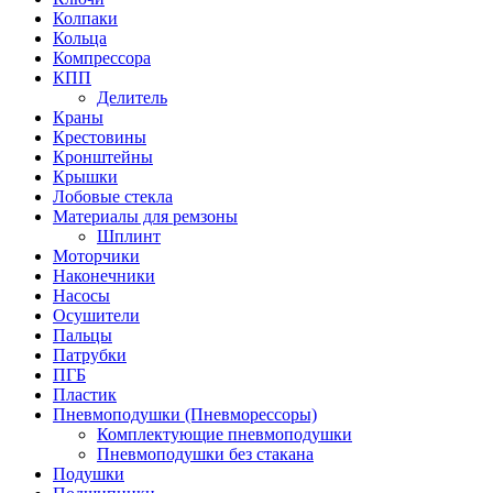
Колпаки
Кольца
Компрессора
КПП
Делитель
Краны
Крестовины
Кронштейны
Крышки
Лобовые стекла
Материалы для ремзоны
Шплинт
Моторчики
Наконечники
Насосы
Осушители
Пальцы
Патрубки
ПГБ
Пластик
Пневмоподушки (Пневморессоры)
Комплектующие пневмоподушки
Пневмоподушки без стакана
Подушки