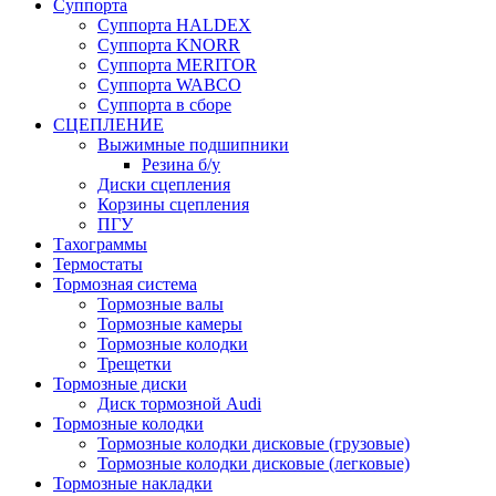
Суппорта
Суппорта HALDEX
Суппорта KNORR
Суппорта MERITOR
Суппорта WABCO
Суппорта в сборе
СЦЕПЛЕНИЕ
Выжимные подшипники
Резина б/у
Диски сцепления
Корзины сцепления
ПГУ
Тахограммы
Термостаты
Тормозная система
Тормозные валы
Тормозные камеры
Тормозные колодки
Трещетки
Тормозные диски
Диск тормозной Audi
Тормозные колодки
Тормозные колодки дисковые (грузовые)
Тормозные колодки дисковые (легковые)
Тормозные накладки