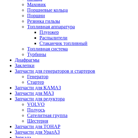
Маховик
Поршневые кольца
Поршни
Резинка гильзы
Топливная аппаратура
Плунжер
Распылители
Стаканчик топливный
Топливная система
Турбины
Диафрагмы
Заклепки
Запчасти для генераторов и стартеров
Генератор
Стартер
Запчасти для КАМАЗ
Запчасти для МАЗ
Запчасти для редуктора
VOLVO
Полуось
Сателитная группа
Шестерня
Запчасти для ТОНАР
Запчасти для УралАЗ
Зеркала