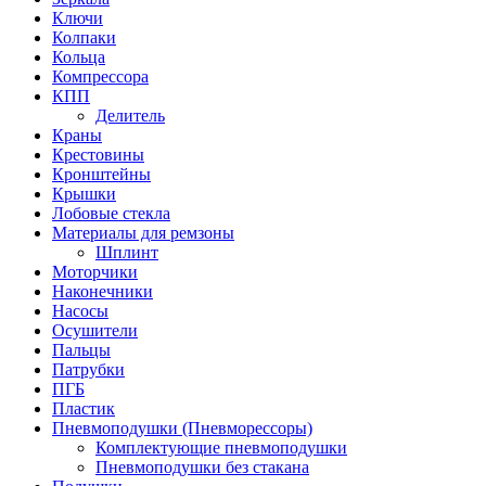
Ключи
Колпаки
Кольца
Компрессора
КПП
Делитель
Краны
Крестовины
Кронштейны
Крышки
Лобовые стекла
Материалы для ремзоны
Шплинт
Моторчики
Наконечники
Насосы
Осушители
Пальцы
Патрубки
ПГБ
Пластик
Пневмоподушки (Пневморессоры)
Комплектующие пневмоподушки
Пневмоподушки без стакана