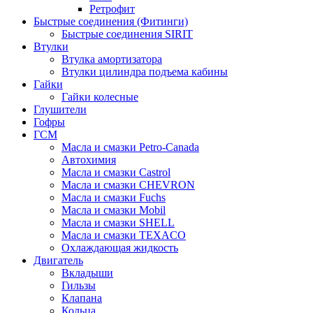
Ретрофит
Быстрые соединения (Фитинги)
Быстрые соединения SIRIT
Втулки
Втулка амортизатора
Втулки цилиндра подъема кабины
Гайки
Гайки колесные
Глушители
Гофры
ГСМ
Масла и смазки Petro-Canada
Автохимия
Масла и смазки Castrol
Масла и смазки CHEVRON
Масла и смазки Fuchs
Масла и смазки Mobil
Масла и смазки SHELL
Масла и смазки TEXACO
Охлаждающая жидкость
Двигатель
Вкладыши
Гильзы
Клапана
Кольца