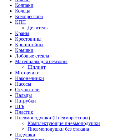
Колпаки
Кольца
Компрессора
КПП
Делитель
Краны
Крестовины
Кронштейны
Крышки
Лобовые стекла
Материалы для ремзоны
Шплинт
Моторчики
Наконечники
Насосы
Осушители
Пальцы
Патрубки
ПГБ
Пластик
Пневмоподушки (Пневморессоры)
Комплектующие пневмоподушки
Пневмоподушки без стакана
Подушки