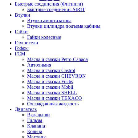
Быстрые соединения (Фитинги)
Быстрые соединения SIRIT
Втулки
Втулка амортизатора
Втулки цилиндра подъема кабины
Гайки
Гайки колесные
Глушители
Гофры
ГСМ
Масла и смазки Petro-Canada
Автохимия
Масла и смазки Castrol
Масла и смазки CHEVRON
Масла и смазки Fuchs
Масла и смазки Mobil
Масла и смазки SHELL
Масла и смазки TEXACO
Охлаждающая жидкость
Двигатель
Вкладыши
Гильзы
Клапана
Кольца
Маховик