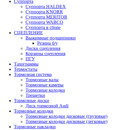
Суппорта
Суппорта HALDEX
Суппорта KNORR
Суппорта MERITOR
Суппорта WABCO
Суппорта в сборе
СЦЕПЛЕНИЕ
Выжимные подшипники
Резина б/у
Диски сцепления
Корзины сцепления
ПГУ
Тахограммы
Термостаты
Тормозная система
Тормозные валы
Тормозные камеры
Тормозные колодки
Трещетки
Тормозные диски
Диск тормозной Audi
Тормозные колодки
Тормозные колодки дисковые (грузовые)
Тормозные колодки дисковые (легковые)
Тормозные накладки