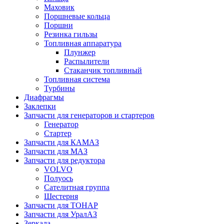
Маховик
Поршневые кольца
Поршни
Резинка гильзы
Топливная аппаратура
Плунжер
Распылители
Стаканчик топливный
Топливная система
Турбины
Диафрагмы
Заклепки
Запчасти для генераторов и стартеров
Генератор
Стартер
Запчасти для КАМАЗ
Запчасти для МАЗ
Запчасти для редуктора
VOLVO
Полуось
Сателитная группа
Шестерня
Запчасти для ТОНАР
Запчасти для УралАЗ
Зеркала