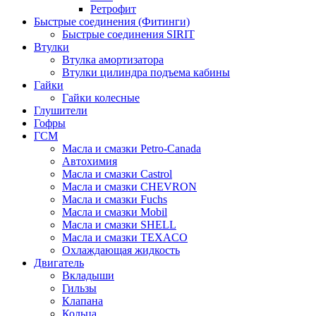
Ретрофит
Быстрые соединения (Фитинги)
Быстрые соединения SIRIT
Втулки
Втулка амортизатора
Втулки цилиндра подъема кабины
Гайки
Гайки колесные
Глушители
Гофры
ГСМ
Масла и смазки Petro-Canada
Автохимия
Масла и смазки Castrol
Масла и смазки CHEVRON
Масла и смазки Fuchs
Масла и смазки Mobil
Масла и смазки SHELL
Масла и смазки TEXACO
Охлаждающая жидкость
Двигатель
Вкладыши
Гильзы
Клапана
Кольца