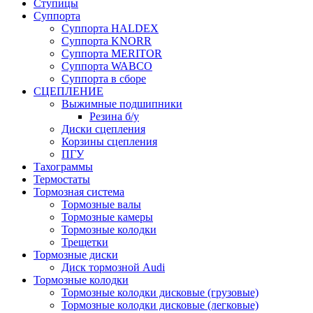
Ступицы
Суппорта
Суппорта HALDEX
Суппорта KNORR
Суппорта MERITOR
Суппорта WABCO
Суппорта в сборе
СЦЕПЛЕНИЕ
Выжимные подшипники
Резина б/у
Диски сцепления
Корзины сцепления
ПГУ
Тахограммы
Термостаты
Тормозная система
Тормозные валы
Тормозные камеры
Тормозные колодки
Трещетки
Тормозные диски
Диск тормозной Audi
Тормозные колодки
Тормозные колодки дисковые (грузовые)
Тормозные колодки дисковые (легковые)