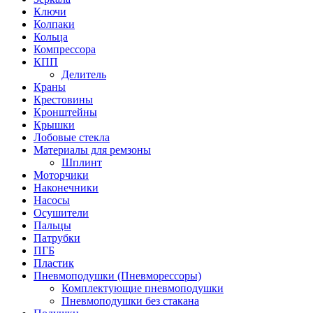
Ключи
Колпаки
Кольца
Компрессора
КПП
Делитель
Краны
Крестовины
Кронштейны
Крышки
Лобовые стекла
Материалы для ремзоны
Шплинт
Моторчики
Наконечники
Насосы
Осушители
Пальцы
Патрубки
ПГБ
Пластик
Пневмоподушки (Пневморессоры)
Комплектующие пневмоподушки
Пневмоподушки без стакана