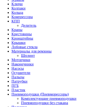
Ключи
Колпаки
Кольца
Компрессора
КПП
Делитель
Краны
Крестовины
Кронштейны
Крышки
Лобовые стекла
Материалы для ремзоны
Шплинт
Моторчики
Наконечники
Насосы
Осушители
Пальцы
Патрубки
ПГБ
Пластик
Пневмоподушки (Пневморессоры)
Комплектующие пневмоподушки
Пневмоподушки без стакана