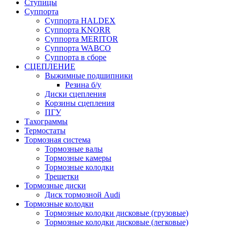
Ступицы
Суппорта
Суппорта HALDEX
Суппорта KNORR
Суппорта MERITOR
Суппорта WABCO
Суппорта в сборе
СЦЕПЛЕНИЕ
Выжимные подшипники
Резина б/у
Диски сцепления
Корзины сцепления
ПГУ
Тахограммы
Термостаты
Тормозная система
Тормозные валы
Тормозные камеры
Тормозные колодки
Трещетки
Тормозные диски
Диск тормозной Audi
Тормозные колодки
Тормозные колодки дисковые (грузовые)
Тормозные колодки дисковые (легковые)