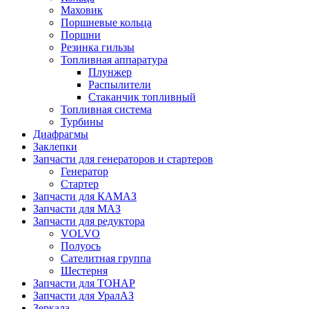
Маховик
Поршневые кольца
Поршни
Резинка гильзы
Топливная аппаратура
Плунжер
Распылители
Стаканчик топливный
Топливная система
Турбины
Диафрагмы
Заклепки
Запчасти для генераторов и стартеров
Генератор
Стартер
Запчасти для КАМАЗ
Запчасти для МАЗ
Запчасти для редуктора
VOLVO
Полуось
Сателитная группа
Шестерня
Запчасти для ТОНАР
Запчасти для УралАЗ
Зеркала