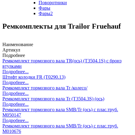
Поворотники
Фары
Фары2
Ремкомплекты для Trailor Fruehauf
Наименование
Артикул
Подробнее
Ремкомплект тормозного вала TR(ось) (T3504.1S) с бронз
втулками
Подробнее...
Штифт колодки FR (T0290.13)
Подробнее...
Ремкомплект тормозного вала Tr /колесо/
Подробнее...
Ремкомплект тормозного вала Tr (T3504.3S) (ось)
Подробнее...
Ремкомплект тормозного вала SMB/Tr (ось) с плас.труб.
M050147
Подробнее...
Ремкомплект тормозного вала SMB/Tr (ось) с плас.труб.
M010676