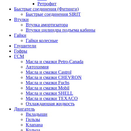
Ретрофит
Быстрые соединения (Фитинги)
Быстрые соединения SIRIT
Втулки
Втулка амортизатора
Втулки цилиндра подъема кабины
Гайки
Гайки колесные
Глушители
Гофры
ГСМ
Масла и смазки Petro-Canada
Автохимия
Масла и смазки Castrol
Масла и смазки CHEVRON
Масла и смазки Fuchs
Масла и смазки Mobil
Масла и смазки SHELL
Масла и смазки TEXACO
Охлаждающая жидкость
Двигатель
Вкладыши
Гильзы
Клапана
Кольца