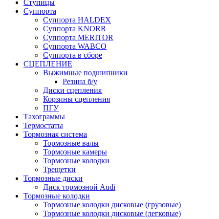
Ступицы
Суппорта
Суппорта HALDEX
Суппорта KNORR
Суппорта MERITOR
Суппорта WABCO
Суппорта в сборе
СЦЕПЛЕНИЕ
Выжимные подшипники
Резина б/у
Диски сцепления
Корзины сцепления
ПГУ
Тахограммы
Термостаты
Тормозная система
Тормозные валы
Тормозные камеры
Тормозные колодки
Трещетки
Тормозные диски
Диск тормозной Audi
Тормозные колодки
Тормозные колодки дисковые (грузовые)
Тормозные колодки дисковые (легковые)