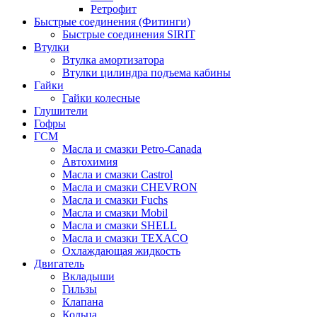
Ретрофит
Быстрые соединения (Фитинги)
Быстрые соединения SIRIT
Втулки
Втулка амортизатора
Втулки цилиндра подъема кабины
Гайки
Гайки колесные
Глушители
Гофры
ГСМ
Масла и смазки Petro-Canada
Автохимия
Масла и смазки Castrol
Масла и смазки CHEVRON
Масла и смазки Fuchs
Масла и смазки Mobil
Масла и смазки SHELL
Масла и смазки TEXACO
Охлаждающая жидкость
Двигатель
Вкладыши
Гильзы
Клапана
Кольца