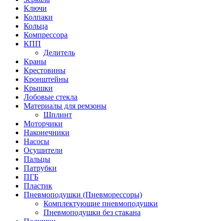
Ключи
Колпаки
Кольца
Компрессора
КПП
Делитель
Краны
Крестовины
Кронштейны
Крышки
Лобовые стекла
Материалы для ремзоны
Шплинт
Моторчики
Наконечники
Насосы
Осушители
Пальцы
Патрубки
ПГБ
Пластик
Пневмоподушки (Пневморессоры)
Комплектующие пневмоподушки
Пневмоподушки без стакана