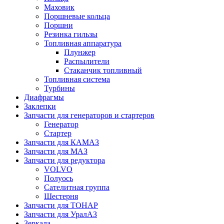
Маховик
Поршневые кольца
Поршни
Резинка гильзы
Топливная аппаратура
Плунжер
Распылители
Стаканчик топливный
Топливная система
Турбины
Диафрагмы
Заклепки
Запчасти для генераторов и стартеров
Генератор
Стартер
Запчасти для КАМАЗ
Запчасти для МАЗ
Запчасти для редуктора
VOLVO
Полуось
Сателитная группа
Шестерня
Запчасти для ТОНАР
Запчасти для УралАЗ
Зеркала