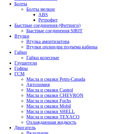
Болты
Болты мелкие
ABS
Ретрофит
Быстрые соединения (Фитинги)
Быстрые соединения SIRIT
Втулки
Втулка амортизатора
Втулки цилиндра подъема кабины
Гайки
Гайки колесные
Глушители
Гофры
ГСМ
Масла и смазки Petro-Canada
Автохимия
Масла и смазки Castrol
Масла и смазки CHEVRON
Масла и смазки Fuchs
Масла и смазки Mobil
Масла и смазки SHELL
Масла и смазки TEXACO
Охлаждающая жидкость
Двигатель
Вкладыши