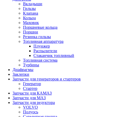
Вкладыши
Гильзы
Клапана
Кольца
Маховик
Поршневые кольца
Поршни
Резинка гильзы
Топливная аппаратура
Плунжер
Распылители
Стаканчик топливный
Топливная система
Турбины
Диафрагмы
Заклепки
Запчасти для генераторов и стартеров
Генератор
Стартер
Запчасти для КАМАЗ
Запчасти для МАЗ
Запчасти для редуктора
VOLVO
Полуось
Сателитная группа