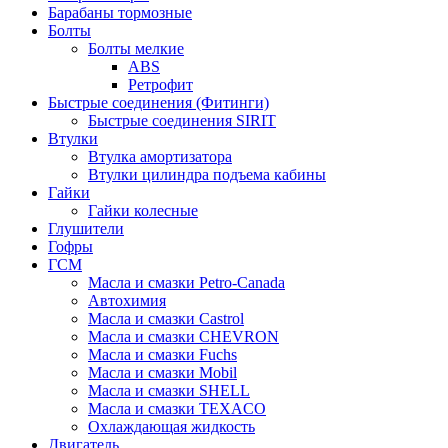
Барабаны тормозные
Болты
Болты мелкие
ABS
Ретрофит
Быстрые соединения (Фитинги)
Быстрые соединения SIRIT
Втулки
Втулка амортизатора
Втулки цилиндра подъема кабины
Гайки
Гайки колесные
Глушители
Гофры
ГСМ
Масла и смазки Petro-Canada
Автохимия
Масла и смазки Castrol
Масла и смазки CHEVRON
Масла и смазки Fuchs
Масла и смазки Mobil
Масла и смазки SHELL
Масла и смазки TEXACO
Охлаждающая жидкость
Двигатель