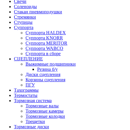
Свечи
Соленоиды
Стакан пневмоподушки
Стремянки
Ступицы
Суппорта
Суппорта HALDEX
Суппорта KNORR
Суппорта MERITOR
Суппорта WABCO
Суппорта в сборе
СЦЕПЛЕНИЕ
Выжимные подшипники
Резина б/у
Диски сцепления
Корзины сцепления
ПГУ
Тахограммы
Термостаты
Тормозная система
Тормозные валы
Тормозные камеры
Тормозные колодки
Трещетки
Тормозные диски