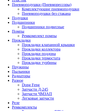
Пластик
Пневмоподушки (Пневморессоры)
Комплектующие пневмоподушки
Пневмоподушки без стакана
Подушки
Подшипники
Подшипники подвесные
Помпы
Ремкомплект помпы
Прокладки
Прокладки клапанной крышки
Прокладки коллектора
Прокладки поддона
Прокладки термостата
Прокладки турбины
Пружины
Пыльники
Радиаторы
Разное
Dong Feng
Запчасти Д-245
Запчасти ЧМЗАП
Легковые запчасти
Реле
Ремкомплекты