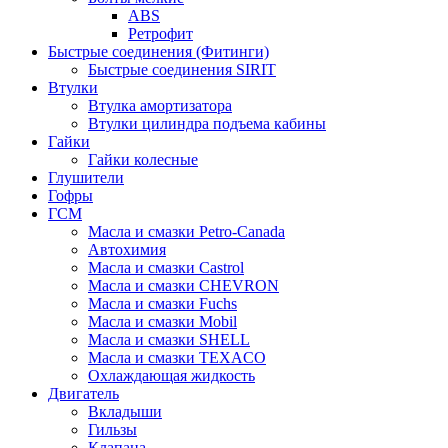
ABS
Ретрофит
Быстрые соединения (Фитинги)
Быстрые соединения SIRIT
Втулки
Втулка амортизатора
Втулки цилиндра подъема кабины
Гайки
Гайки колесные
Глушители
Гофры
ГСМ
Масла и смазки Petro-Canada
Автохимия
Масла и смазки Castrol
Масла и смазки CHEVRON
Масла и смазки Fuchs
Масла и смазки Mobil
Масла и смазки SHELL
Масла и смазки TEXACO
Охлаждающая жидкость
Двигатель
Вкладыши
Гильзы
Клапана