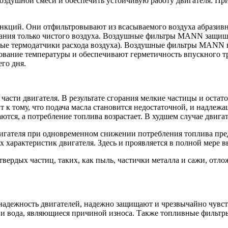
воздушной смеси и обеспечить устойчивую работу двигателя. П
. Они отфильтровывают из всасываемого воздуха абразивные ч
орания только чистого воздуха. Воздушные фильтры MANN защи
чные термодатчики расхода воздуха). Воздушные фильтры MANN
ование температуры и обеспечивают герметичность впускного 
го дня.
сти двигателя. В результате сгорания мелкие частицы и остато
т к тому, что подача масла становится недостаточной, и надлежа
тся, а потребление топлива возрастает. В худшем случае двигат
гателя при одновременном снижении потребления топлива пред
ых характеристик двигателя. Здесь и проявляется в полной мер
рдых частиц, таких, как пыль, частички металла и сажи, отлож
ежность двигателей, надежно защищают и чрезвычайно чувств
на и вода, являющиеся причиной износа. Также топливные филь