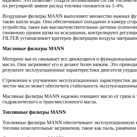
надежно. Это позволяет создать оптимальный состав топливо-
их регулярной замене расход топлива снижается на 3–4%.
Воздушные фильтры MANN выполняют множество важных функций
также капли воды. Они обеспечивают попадание в камеру сг
устройства, такие как высокочувствительные датчики (плено
снижению уровня шума на всасывании, контролируют регулир
FILTER устанавливает критерии фильтрации воздуха завтрашне
Масляные фильтры MANN
Моторное масло смазывает все движущиеся и функциональные ча
масло. Они загрязняют его и делают более вязким. Это приводи
результате эксплуатационные характеристики двигателя ухудшаю
Стремление к улучшению эксплуатационных характеристик дви
чистое масло может обеспечить стабильность эксплуатационн
Масляные фильтры MANN надежно очищают масло от грязи и тве
гидравлического и трансмиссионного масла.
Топливные фильтры MANN
Топливные фильтры MANN обеспечивают эксплуатационную над
топлива нежелательные загрязнения, такие как пыль, ржавчи