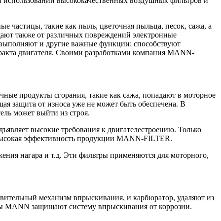
ри использовании высококачественных воздушных фильтров и
астицы, такие как пыль, цветочная пыльца, песок, сажа, а
щают также от различных повреждений электронные
 выполняют и другие важные функции: способствуют
тракта двигателя. Своими разработками компания MANN-
чные продукты сгорания, такие как сажа, попадают в моторное
щая защита от износа уже не может быть обеспечена. В
ель может выйти из строя.
ъявляет высокие требования к двигателестроению. Только
е высокая эффективность продукции MANN-FILTER.
ения нагара и т.д. Эти фильтры применяются для моторного,
ительный механизм впрыскивания, и карбюратор, удаляют из
тры MANN защищают систему впрыскивания от коррозии.