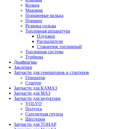
Кольца
Маховик
Поршневые кольца
Поршни
Резинка гильзы
Топливная аппаратура
Плунжер
Распылители
Стаканчик топливный
Топливная система
Турбины
Диафрагмы
Заклепки
Запчасти для генераторов и стартеров
Генератор
Стартер
Запчасти для КАМАЗ
Запчасти для МАЗ
Запчасти для редуктора
VOLVO
Полуось
Сателитная группа
Шестерня
Запчасти для ТОНАР