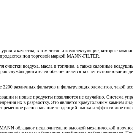
ня качества, в том числе и комплектующие, которые компани
продаются под торговой маркой MANN-FILTER.
очистки воздуха, масла и топлива, а также салонные воздушны
ок службы двигателей обеспечивается за счет использования дет
е 2200 различных фильтров и фильтрующих элементов, такой ас
нновации и новые продукты появляются не случайно. Система 
едрения их в разработку. Это является краеугольным камнем л
евременное распознавание тенденций рынка и эффективное инфо
MANN обладают исключительно высокой механической прочнос