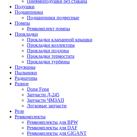
Пневмоподушки без стакана
Подушки
Подшипники
Подшипники подвесные
Помпы
Ремкомплект помпы
Прокладки
Прокладки клапанной крышки
Прокладки коллектора
Прокладки поддона
Прокладки термостата
Прокладки турбины
Пружины
Пыльники
Радиаторы
Разное
Dong Feng
Запчасти Д-245
Запчасти ЧМЗАП
Легковые запчасти
Реле
Ремкомплекты
Ремкомплекты для BPW
Ремкомплекты для DAF
Ремкомплекты для GIGANT