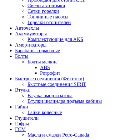
Свечи автономки
Сетки горелки
Топливные насосы
Горелки отопителей
Авточехлы
Аккумуляторы
Комплектующие для АКБ
Амортизаторы
Барабаны тормозные
Болты
Болты мелкие
ABS
Ретрофит
Быстрые соединения (Фитинги)
Быстрые соединения SIRIT
Втулки
Втулка амортизатора
Втулки цилиндра подъема кабины
Гайки
Гайки колесные
Глушители
Гофры
ГСМ
Масла и смазки Petro-Canada