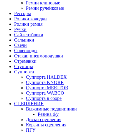
Ремни клиновые
Ремни ручейковые
Рессоры
Ролики колодки
Ролики ремня
Ручки
Сайлентблоки
Сальники
Свечи
Соленоиды
Стакан пневмоподушки
Стремянки
Ступицы
Суппорта
Суппорта HALDEX
Суппорта KNORR
Суппорта MERITOR
Суппорта WABCO
Суппорта в сборе
СЦЕПЛЕНИЕ
Выжимные подшипники
Резина б/у
Диски сцепления
Корзины сцепления
ПГУ