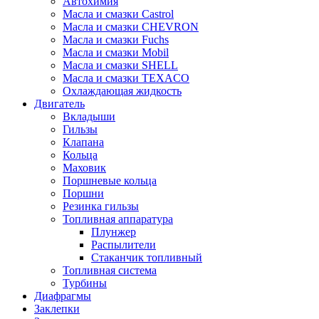
Автохимия
Масла и смазки Castrol
Масла и смазки CHEVRON
Масла и смазки Fuchs
Масла и смазки Mobil
Масла и смазки SHELL
Масла и смазки TEXACO
Охлаждающая жидкость
Двигатель
Вкладыши
Гильзы
Клапана
Кольца
Маховик
Поршневые кольца
Поршни
Резинка гильзы
Топливная аппаратура
Плунжер
Распылители
Стаканчик топливный
Топливная система
Турбины
Диафрагмы
Заклепки