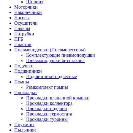
Шплинт
Моторчики
Наконечники
Насосы
Осушители
Пальцы
Патрубки
ПГБ
Пластик
Пневмоподушки (Пневморессоры)
Комплектующие пневмоподушки
Пневмоподушки без стакана
Подушки
Подшипники
Подшипники подвесные
Помпы
Ремкомплект помпы
Прокладки
Прокладки клапанной крышки
Прокладки коллектора
Прокладки поддона
Прокладки термостата
Прокладки турбины
Пружины
Пыльники