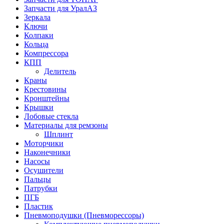
Запчасти для УралАЗ
Зеркала
Ключи
Колпаки
Кольца
Компрессора
КПП
Делитель
Краны
Крестовины
Кронштейны
Крышки
Лобовые стекла
Материалы для ремзоны
Шплинт
Моторчики
Наконечники
Насосы
Осушители
Пальцы
Патрубки
ПГБ
Пластик
Пневмоподушки (Пневморессоры)