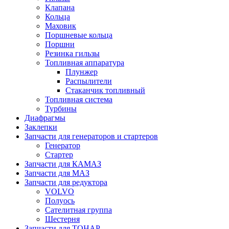
Клапана
Кольца
Маховик
Поршневые кольца
Поршни
Резинка гильзы
Топливная аппаратура
Плунжер
Распылители
Стаканчик топливный
Топливная система
Турбины
Диафрагмы
Заклепки
Запчасти для генераторов и стартеров
Генератор
Стартер
Запчасти для КАМАЗ
Запчасти для МАЗ
Запчасти для редуктора
VOLVO
Полуось
Сателитная группа
Шестерня
Запчасти для ТОНАР