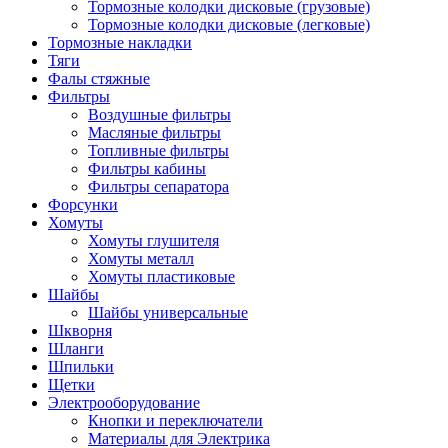
Тормозные колодки дисковые (грузовые)
Тормозные колодки дисковые (легковые)
Тормозные накладки
Тяги
Фалы стяжные
Фильтры
Воздушные фильтры
Масляные фильтры
Топливные фильтры
Фильтры кабины
Фильтры сепаратора
Форсунки
Хомуты
Хомуты глушителя
Хомуты металл
Хомуты пластиковые
Шайбы
Шайбы универсальные
Шкворня
Шланги
Шпильки
Щетки
Электрооборудование
Кнопки и переключатели
Материалы для Электрика