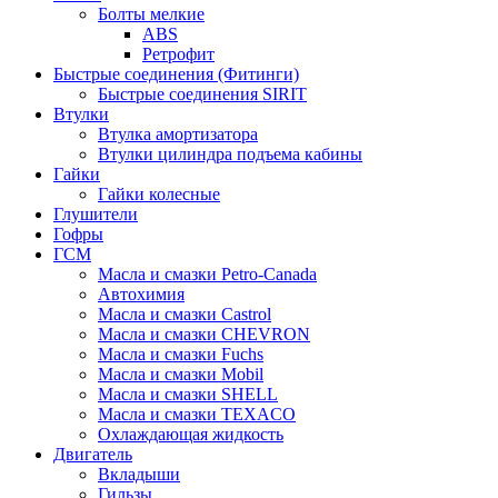
Болты мелкие
ABS
Ретрофит
Быстрые соединения (Фитинги)
Быстрые соединения SIRIT
Втулки
Втулка амортизатора
Втулки цилиндра подъема кабины
Гайки
Гайки колесные
Глушители
Гофры
ГСМ
Масла и смазки Petro-Canada
Автохимия
Масла и смазки Castrol
Масла и смазки CHEVRON
Масла и смазки Fuchs
Масла и смазки Mobil
Масла и смазки SHELL
Масла и смазки TEXACO
Охлаждающая жидкость
Двигатель
Вкладыши
Гильзы