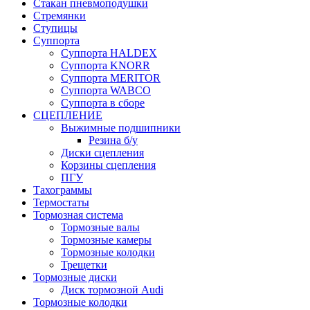
Стакан пневмоподушки
Стремянки
Ступицы
Суппорта
Суппорта HALDEX
Суппорта KNORR
Суппорта MERITOR
Суппорта WABCO
Суппорта в сборе
СЦЕПЛЕНИЕ
Выжимные подшипники
Резина б/у
Диски сцепления
Корзины сцепления
ПГУ
Тахограммы
Термостаты
Тормозная система
Тормозные валы
Тормозные камеры
Тормозные колодки
Трещетки
Тормозные диски
Диск тормозной Audi
Тормозные колодки