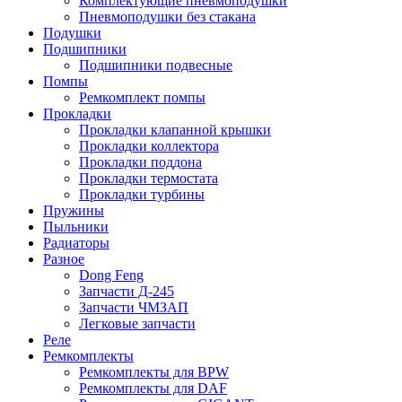
Комплектующие пневмоподушки
Пневмоподушки без стакана
Подушки
Подшипники
Подшипники подвесные
Помпы
Ремкомплект помпы
Прокладки
Прокладки клапанной крышки
Прокладки коллектора
Прокладки поддона
Прокладки термостата
Прокладки турбины
Пружины
Пыльники
Радиаторы
Разное
Dong Feng
Запчасти Д-245
Запчасти ЧМЗАП
Легковые запчасти
Реле
Ремкомплекты
Ремкомплекты для BPW
Ремкомплекты для DAF