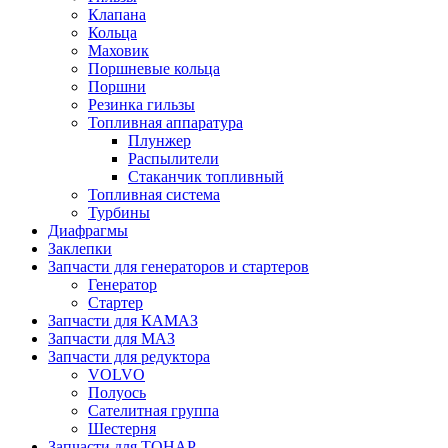
Клапана
Кольца
Маховик
Поршневые кольца
Поршни
Резинка гильзы
Топливная аппаратура
Плунжер
Распылители
Стаканчик топливный
Топливная система
Турбины
Диафрагмы
Заклепки
Запчасти для генераторов и стартеров
Генератор
Стартер
Запчасти для КАМАЗ
Запчасти для МАЗ
Запчасти для редуктора
VOLVO
Полуось
Сателитная группа
Шестерня
Запчасти для ТОНАР