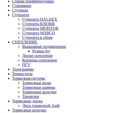
Стакан пневмоподушки
Стремянки
Ступицы
Суппорта
Суппорта HALDEX
Суппорта KNORR
Суппорта MERITOR
Суппорта WABCO
Суппорта в сборе
СЦЕПЛЕНИЕ
Выжимные подшипники
Резина б/у
Диски сцепления
Корзины сцепления
ПГУ
Тахограммы
Термостаты
Тормозная система
Тормозные валы
Тормозные камеры
Тормозные колодки
Трещетки
Тормозные диски
Диск тормозной Audi
Тормозные колодки