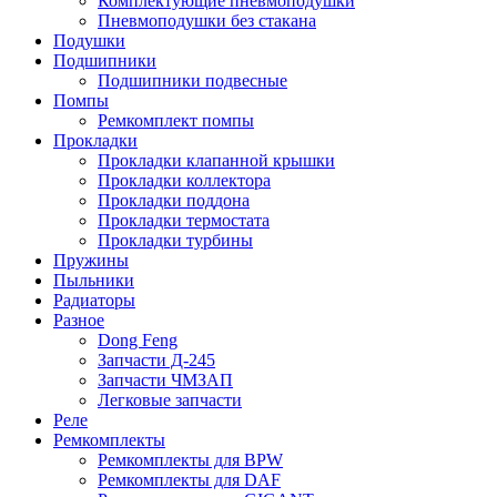
Комплектующие пневмоподушки
Пневмоподушки без стакана
Подушки
Подшипники
Подшипники подвесные
Помпы
Ремкомплект помпы
Прокладки
Прокладки клапанной крышки
Прокладки коллектора
Прокладки поддона
Прокладки термостата
Прокладки турбины
Пружины
Пыльники
Радиаторы
Разное
Dong Feng
Запчасти Д-245
Запчасти ЧМЗАП
Легковые запчасти
Реле
Ремкомплекты
Ремкомплекты для BPW
Ремкомплекты для DAF