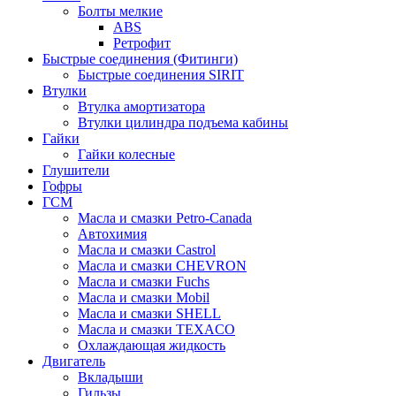
Болты мелкие
ABS
Ретрофит
Быстрые соединения (Фитинги)
Быстрые соединения SIRIT
Втулки
Втулка амортизатора
Втулки цилиндра подъема кабины
Гайки
Гайки колесные
Глушители
Гофры
ГСМ
Масла и смазки Petro-Canada
Автохимия
Масла и смазки Castrol
Масла и смазки CHEVRON
Масла и смазки Fuchs
Масла и смазки Mobil
Масла и смазки SHELL
Масла и смазки TEXACO
Охлаждающая жидкость
Двигатель
Вкладыши
Гильзы