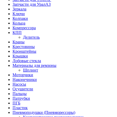
Запчасти для УралАЗ
Зеркала
Ключи
Колпаки
Кольца
Компрессора
КПП
Делитель
Краны
Крестовины
Кронштейны
Крышки
Лобовые стекла
Материалы для ремзоны
Шплинт
Моторчики
Наконечники
Насосы
Осушители
Пальцы
Патрубки
ПГБ
Пластик
Пневмоподушки (Пневморессоры)