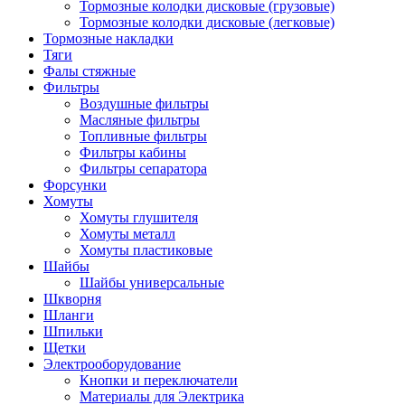
Тормозные колодки дисковые (грузовые)
Тормозные колодки дисковые (легковые)
Тормозные накладки
Тяги
Фалы стяжные
Фильтры
Воздушные фильтры
Масляные фильтры
Топливные фильтры
Фильтры кабины
Фильтры сепаратора
Форсунки
Хомуты
Хомуты глушителя
Хомуты металл
Хомуты пластиковые
Шайбы
Шайбы универсальные
Шкворня
Шланги
Шпильки
Щетки
Электрооборудование
Кнопки и переключатели
Материалы для Электрика