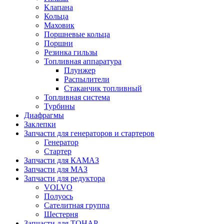
Клапана
Кольца
Маховик
Поршневые кольца
Поршни
Резинка гильзы
Топливная аппаратура
Плунжер
Распылители
Стаканчик топливный
Топливная система
Турбины
Диафрагмы
Заклепки
Запчасти для генераторов и стартеров
Генератор
Стартер
Запчасти для КАМАЗ
Запчасти для МАЗ
Запчасти для редуктора
VOLVO
Полуось
Сателитная группа
Шестерня
Запчасти для ТОНАР