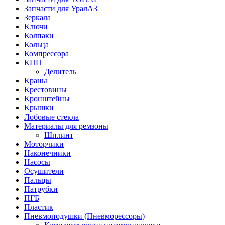
Запчасти для УралАЗ
Зеркала
Ключи
Колпаки
Кольца
Компрессора
КПП
Делитель
Краны
Крестовины
Кронштейны
Крышки
Лобовые стекла
Материалы для ремзоны
Шплинт
Моторчики
Наконечники
Насосы
Осушители
Пальцы
Патрубки
ПГБ
Пластик
Пневмоподушки (Пневморессоры)