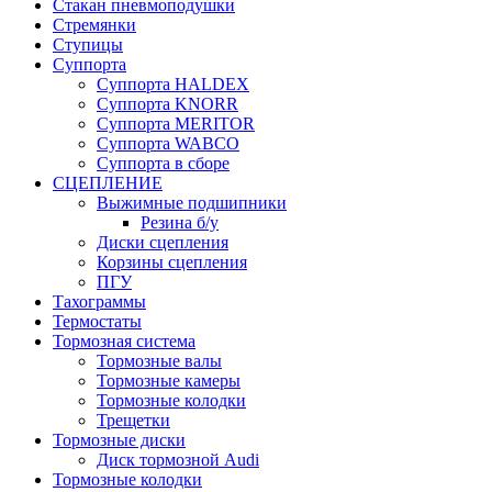
Стакан пневмоподушки
Стремянки
Ступицы
Суппорта
Суппорта HALDEX
Суппорта KNORR
Суппорта MERITOR
Суппорта WABCO
Суппорта в сборе
СЦЕПЛЕНИЕ
Выжимные подшипники
Резина б/у
Диски сцепления
Корзины сцепления
ПГУ
Тахограммы
Термостаты
Тормозная система
Тормозные валы
Тормозные камеры
Тормозные колодки
Трещетки
Тормозные диски
Диск тормозной Audi
Тормозные колодки