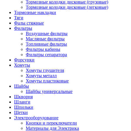
Тормозные колодки дисковые (грузовые)
Тормозные колодки дисковые (легковые)
Тормозные накладки
Тяги
Фалы стяжные
Фильтры
Воздушные фильтры
Масляные фильтры
Топливные фильтры
Фильтры кабины
Фильтры сепаратора
Форсунки
Хомуты
Хомуты глушителя
Хомуты металл
Хомуты пластиковые
Шайбы
Шайбы универсальные
Шкворня
Шланги
Шпильки
Щетки
Электрооборудование
Кнопки и переключатели
Материалы для Электрика