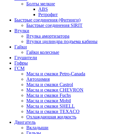
Болты мелкие
ABS
Ретрофит
Быстрые соединения (Фитинги)
Быстрые соединения SIRIT
Втулки
Втулка амортизатора
Втулки цилиндра подъема кабины
Гайки
Гайки колесные
Глушители
Гофры
ГСМ
Масла и смазки Petro-Canada
Автохимия
Масла и смазки Castrol
Масла и смазки CHEVRON
Масла и смазки Fuchs
Масла и смазки Mobil
Масла и смазки SHELL
Масла и смазки TEXACO
Охлаждающая жидкость
Двигатель
Вкладыши
Гильзы