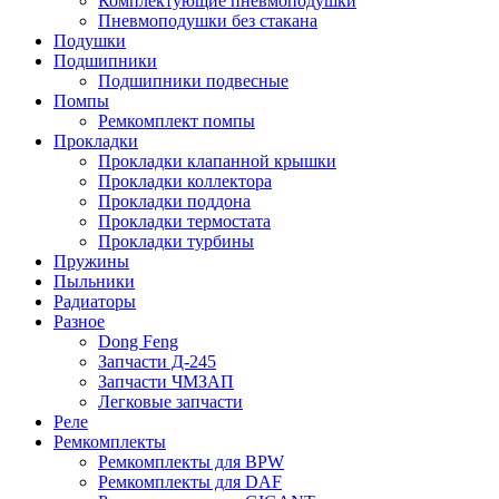
Комплектующие пневмоподушки
Пневмоподушки без стакана
Подушки
Подшипники
Подшипники подвесные
Помпы
Ремкомплект помпы
Прокладки
Прокладки клапанной крышки
Прокладки коллектора
Прокладки поддона
Прокладки термостата
Прокладки турбины
Пружины
Пыльники
Радиаторы
Разное
Dong Feng
Запчасти Д-245
Запчасти ЧМЗАП
Легковые запчасти
Реле
Ремкомплекты
Ремкомплекты для BPW
Ремкомплекты для DAF