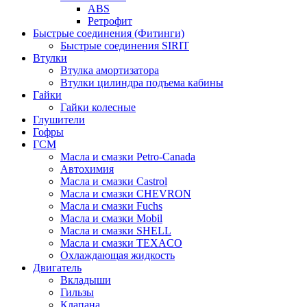
ABS
Ретрофит
Быстрые соединения (Фитинги)
Быстрые соединения SIRIT
Втулки
Втулка амортизатора
Втулки цилиндра подъема кабины
Гайки
Гайки колесные
Глушители
Гофры
ГСМ
Масла и смазки Petro-Canada
Автохимия
Масла и смазки Castrol
Масла и смазки CHEVRON
Масла и смазки Fuchs
Масла и смазки Mobil
Масла и смазки SHELL
Масла и смазки TEXACO
Охлаждающая жидкость
Двигатель
Вкладыши
Гильзы
Клапана