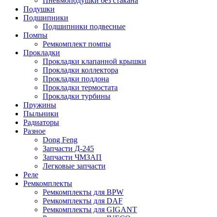
Пневмоподушки без стакана
Подушки
Подшипники
Подшипники подвесные
Помпы
Ремкомплект помпы
Прокладки
Прокладки клапанной крышки
Прокладки коллектора
Прокладки поддона
Прокладки термостата
Прокладки турбины
Пружины
Пыльники
Радиаторы
Разное
Dong Feng
Запчасти Д-245
Запчасти ЧМЗАП
Легковые запчасти
Реле
Ремкомплекты
Ремкомплекты для BPW
Ремкомплекты для DAF
Ремкомплекты для GIGANT