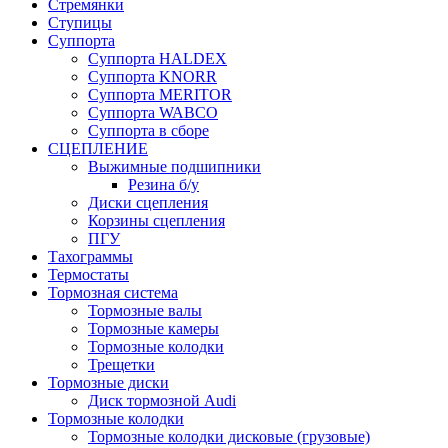
Стремянки
Ступицы
Суппорта
Суппорта HALDEX
Суппорта KNORR
Суппорта MERITOR
Суппорта WABCO
Суппорта в сборе
СЦЕПЛЕНИЕ
Выжимные подшипники
Резина б/у
Диски сцепления
Корзины сцепления
ПГУ
Тахограммы
Термостаты
Тормозная система
Тормозные валы
Тормозные камеры
Тормозные колодки
Трещетки
Тормозные диски
Диск тормозной Audi
Тормозные колодки
Тормозные колодки дисковые (грузовые)