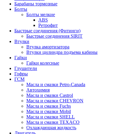
Барабаны тормозные
Болты
Болты мелкие
ABS
Ретрофит
Быстрые соединения (Фитинги)
Быстрые соединения SIRIT
Втулки
Втулка амортизатора
Втулки цилиндра подъема кабины
Гайки
Гайки колесные
Глушители
Гофры
ГСМ
Масла и смазки Petro-Canada
Автохимия
Масла и смазки Castrol
Масла и смазки CHEVRON
Масла и смазки Fuchs
Масла и смазки Mobil
Масла и смазки SHELL
Масла и смазки TEXACO
Охлаждающая жидкость
Двигатель