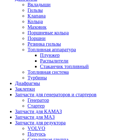
Вкладыши
Гильзы
Клапана
Кольца
Маховик
Поршневые кольца
Поршни
Резинка гильзы
Топливная аппаратура
Плунжер
Распылители
Стаканчик топливный
Топливная система
Турбины
Диафрагмы
Заклепки
Запчасти для генераторов и стартеров
Генератор
Стартер
Запчасти для КАМАЗ
Запчасти для МАЗ
Запчасти для редуктора
VOLVO
Полуось
Сателитная группа