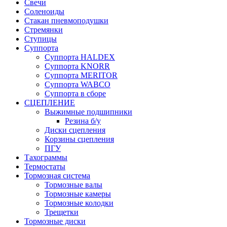
Свечи
Соленоиды
Стакан пневмоподушки
Стремянки
Ступицы
Суппорта
Суппорта HALDEX
Суппорта KNORR
Суппорта MERITOR
Суппорта WABCO
Суппорта в сборе
СЦЕПЛЕНИЕ
Выжимные подшипники
Резина б/у
Диски сцепления
Корзины сцепления
ПГУ
Тахограммы
Термостаты
Тормозная система
Тормозные валы
Тормозные камеры
Тормозные колодки
Трещетки
Тормозные диски