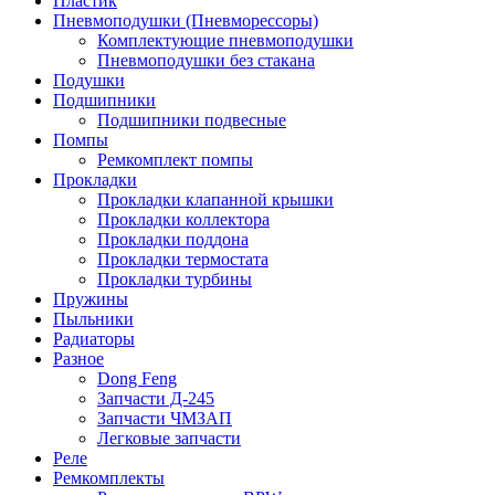
Пластик
Пневмоподушки (Пневморессоры)
Комплектующие пневмоподушки
Пневмоподушки без стакана
Подушки
Подшипники
Подшипники подвесные
Помпы
Ремкомплект помпы
Прокладки
Прокладки клапанной крышки
Прокладки коллектора
Прокладки поддона
Прокладки термостата
Прокладки турбины
Пружины
Пыльники
Радиаторы
Разное
Dong Feng
Запчасти Д-245
Запчасти ЧМЗАП
Легковые запчасти
Реле
Ремкомплекты