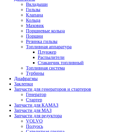
Вкладыши
Гильзы
Клапана
Кольца
Маховик
Поршневые кольца
Поршни
Резинка гильзы
Топливная аппаратура
Плунжер
Распылители
Стаканчик топливный
Топливная система
Турбины
Диафрагмы
Заклепки
Запчасти для генераторов и стартеров
Генератор
Стартер
Запчасти для КАМАЗ
Запчасти для МАЗ
Запчасти для редуктора
VOLVO
Полуось
Сателитная группа