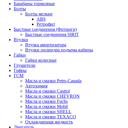
Барабаны тормозные
Болты
Болты мелкие
ABS
Ретрофит
Быстрые соединения (Фитинги)
Быстрые соединения SIRIT
Втулки
Втулка амортизатора
Втулки цилиндра подъема кабины
Гайки
Гайки колесные
Глушители
Гофры
ГСМ
Масла и смазки Petro-Canada
Автохимия
Масла и смазки Castrol
Масла и смазки CHEVRON
Масла и смазки Fuchs
Масла и смазки Mobil
Масла и смазки SHELL
Масла и смазки TEXACO
Охлаждающая жидкость
Двигатель