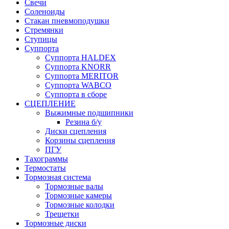
Свечи
Соленоиды
Стакан пневмоподушки
Стремянки
Ступицы
Суппорта
Суппорта HALDEX
Суппорта KNORR
Суппорта MERITOR
Суппорта WABCO
Суппорта в сборе
СЦЕПЛЕНИЕ
Выжимные подшипники
Резина б/у
Диски сцепления
Корзины сцепления
ПГУ
Тахограммы
Термостаты
Тормозная система
Тормозные валы
Тормозные камеры
Тормозные колодки
Трещетки
Тормозные диски