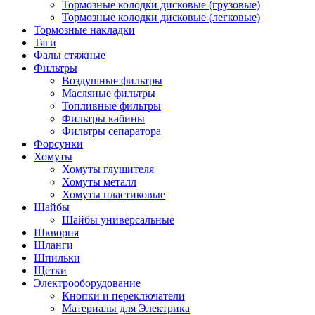
Тормозные колодки дисковые (грузовые)
Тормозные колодки дисковые (легковые)
Тормозные накладки
Тяги
Фалы стяжные
Фильтры
Воздушные фильтры
Масляные фильтры
Топливные фильтры
Фильтры кабины
Фильтры сепаратора
Форсунки
Хомуты
Хомуты глушителя
Хомуты металл
Хомуты пластиковые
Шайбы
Шайбы универсальные
Шкворня
Шланги
Шпильки
Щетки
Электрооборудование
Кнопки и переключатели
Материалы для Электрика