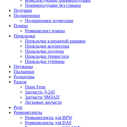
Комплектующие пневмоподушки
Пневмоподушки без стакана
Подушки
Подшипники
Подшипники подвесные
Помпы
Ремкомплект помпы
Прокладки
Прокладки клапанной крышки
Прокладки коллектора
Прокладки поддона
Прокладки термостата
Прокладки турбины
Пружины
Пыльники
Радиаторы
Разное
Dong Feng
Запчасти Д-245
Запчасти ЧМЗАП
Легковые запчасти
Реле
Ремкомплекты
Ремкомплекты для BPW
Ремкомплекты для DAF