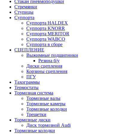
Стакан пневмоподушки
Стремянки
Ступицы
Суппорта
Суппорта HALDEX
Суппорта KNORR
Суппорта MERITOR
Суппорта WABCO
Суппорта в сборе
СЦЕПЛЕНИЕ
Выжимные подшипники
Резина б/у
Диски сцепления
Корзины сцепления
ПГУ
Тахограммы
Термостаты
Тормозная система
Тормозные валы
Тормозные камеры
Тормозные колодки
Трещетки
Тормозные диски
Диск тормозной Audi
Тормозные колодки