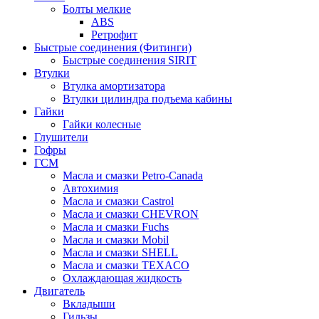
Болты мелкие
ABS
Ретрофит
Быстрые соединения (Фитинги)
Быстрые соединения SIRIT
Втулки
Втулка амортизатора
Втулки цилиндра подъема кабины
Гайки
Гайки колесные
Глушители
Гофры
ГСМ
Масла и смазки Petro-Canada
Автохимия
Масла и смазки Castrol
Масла и смазки CHEVRON
Масла и смазки Fuchs
Масла и смазки Mobil
Масла и смазки SHELL
Масла и смазки TEXACO
Охлаждающая жидкость
Двигатель
Вкладыши
Гильзы