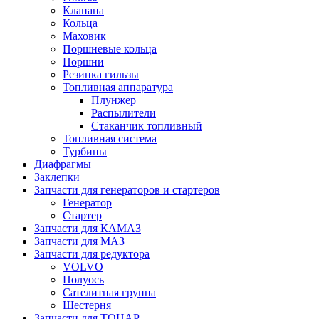
Клапана
Кольца
Маховик
Поршневые кольца
Поршни
Резинка гильзы
Топливная аппаратура
Плунжер
Распылители
Стаканчик топливный
Топливная система
Турбины
Диафрагмы
Заклепки
Запчасти для генераторов и стартеров
Генератор
Стартер
Запчасти для КАМАЗ
Запчасти для МАЗ
Запчасти для редуктора
VOLVO
Полуось
Сателитная группа
Шестерня
Запчасти для ТОНАР