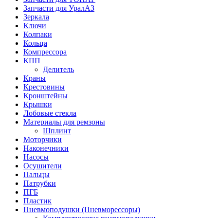
Запчасти для УралАЗ
Зеркала
Ключи
Колпаки
Кольца
Компрессора
КПП
Делитель
Краны
Крестовины
Кронштейны
Крышки
Лобовые стекла
Материалы для ремзоны
Шплинт
Моторчики
Наконечники
Насосы
Осушители
Пальцы
Патрубки
ПГБ
Пластик
Пневмоподушки (Пневморессоры)