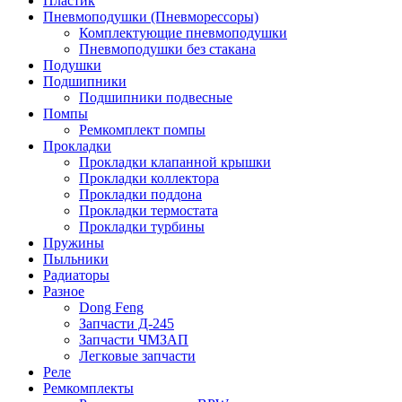
Пластик
Пневмоподушки (Пневморессоры)
Комплектующие пневмоподушки
Пневмоподушки без стакана
Подушки
Подшипники
Подшипники подвесные
Помпы
Ремкомплект помпы
Прокладки
Прокладки клапанной крышки
Прокладки коллектора
Прокладки поддона
Прокладки термостата
Прокладки турбины
Пружины
Пыльники
Радиаторы
Разное
Dong Feng
Запчасти Д-245
Запчасти ЧМЗАП
Легковые запчасти
Реле
Ремкомплекты