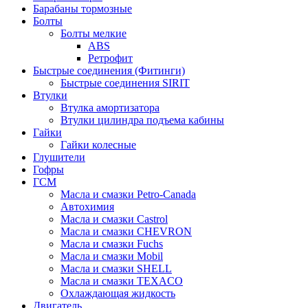
Барабаны тормозные
Болты
Болты мелкие
ABS
Ретрофит
Быстрые соединения (Фитинги)
Быстрые соединения SIRIT
Втулки
Втулка амортизатора
Втулки цилиндра подъема кабины
Гайки
Гайки колесные
Глушители
Гофры
ГСМ
Масла и смазки Petro-Canada
Автохимия
Масла и смазки Castrol
Масла и смазки CHEVRON
Масла и смазки Fuchs
Масла и смазки Mobil
Масла и смазки SHELL
Масла и смазки TEXACO
Охлаждающая жидкость
Двигатель