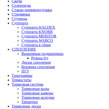
Свечи
Соленоиды
Стакан пневмоподушки
Стремянки
Ступицы
Суппорта
Суппорта HALDEX
Суппорта KNORR
Суппорта MERITOR
Суппорта WABCO
Суппорта в сборе
СЦЕПЛЕНИЕ
Выжимные подшипники
Резина б/у
Диски сцепления
Корзины сцепления
ПГУ
Тахограммы
Термостаты
Тормозная система
Тормозные валы
Тормозные камеры
Тормозные колодки
Трещетки
Тормозные диски