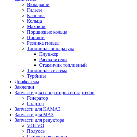
Вкладыши
Гильзы
Клапана
Кольца
Маховик
Поршневые кольца
Поршни
Резинка гильзы
Топливная аппаратура
Плунжер
Распылители
Стаканчик топливный
Топливная система
Турбины
Диафрагмы
Заклепки
Запчасти для генераторов и стартеров
Генератор
Стартер
Запчасти для КАМАЗ
Запчасти для МАЗ
Запчасти для редуктора
VOLVO
Полуось
Сателитная группа