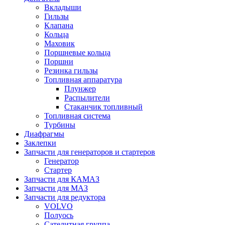
Вкладыши
Гильзы
Клапана
Кольца
Маховик
Поршневые кольца
Поршни
Резинка гильзы
Топливная аппаратура
Плунжер
Распылители
Стаканчик топливный
Топливная система
Турбины
Диафрагмы
Заклепки
Запчасти для генераторов и стартеров
Генератор
Стартер
Запчасти для КАМАЗ
Запчасти для МАЗ
Запчасти для редуктора
VOLVO
Полуось
Сателитная группа