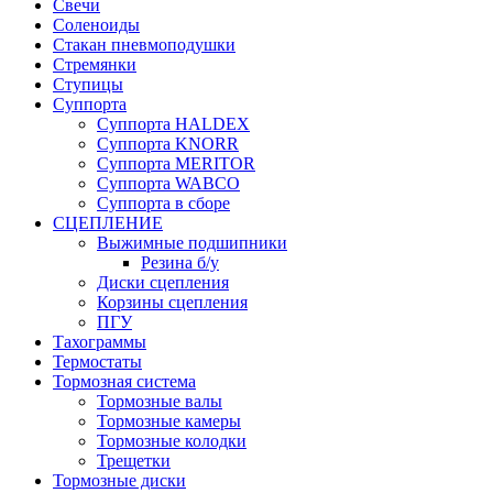
Свечи
Соленоиды
Стакан пневмоподушки
Стремянки
Ступицы
Суппорта
Суппорта HALDEX
Суппорта KNORR
Суппорта MERITOR
Суппорта WABCO
Суппорта в сборе
СЦЕПЛЕНИЕ
Выжимные подшипники
Резина б/у
Диски сцепления
Корзины сцепления
ПГУ
Тахограммы
Термостаты
Тормозная система
Тормозные валы
Тормозные камеры
Тормозные колодки
Трещетки
Тормозные диски