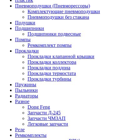
Пластик
Пневмоподушки (Пневморессоры)
Комплектующие пневмоподушки
Пневмоподушки без стакана
Подушки
Подшипники
Подшипники подвесные
Помпы
Ремкомплект помпы
Прокладки
Прокладки клапанной крышки
Прокладки коллектора
Прокладки поддона
Прокладки термостата
Прокладки турбины
Пружины
Пыльники
Радиаторы
Разное
Dong Feng
Запчасти Д-245
Запчасти ЧМЗАП
Легковые запчасти
Реле
Ремкомплекты