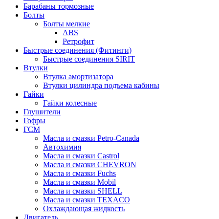
Барабаны тормозные
Болты
Болты мелкие
ABS
Ретрофит
Быстрые соединения (Фитинги)
Быстрые соединения SIRIT
Втулки
Втулка амортизатора
Втулки цилиндра подъема кабины
Гайки
Гайки колесные
Глушители
Гофры
ГСМ
Масла и смазки Petro-Canada
Автохимия
Масла и смазки Castrol
Масла и смазки CHEVRON
Масла и смазки Fuchs
Масла и смазки Mobil
Масла и смазки SHELL
Масла и смазки TEXACO
Охлаждающая жидкость
Двигатель