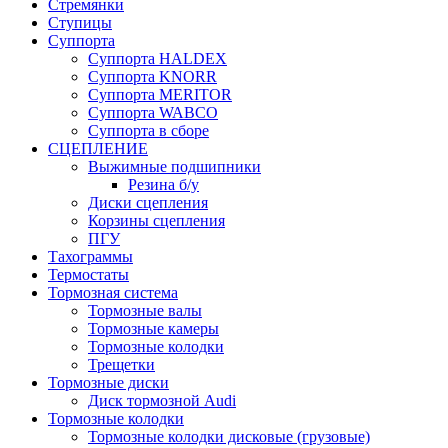
Стремянки
Ступицы
Суппорта
Суппорта HALDEX
Суппорта KNORR
Суппорта MERITOR
Суппорта WABCO
Суппорта в сборе
СЦЕПЛЕНИЕ
Выжимные подшипники
Резина б/у
Диски сцепления
Корзины сцепления
ПГУ
Тахограммы
Термостаты
Тормозная система
Тормозные валы
Тормозные камеры
Тормозные колодки
Трещетки
Тормозные диски
Диск тормозной Audi
Тормозные колодки
Тормозные колодки дисковые (грузовые)