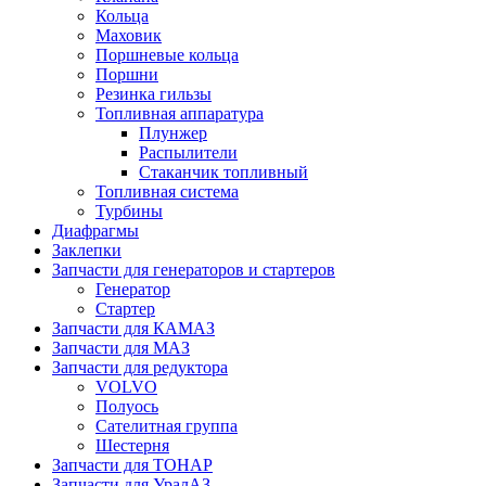
Кольца
Маховик
Поршневые кольца
Поршни
Резинка гильзы
Топливная аппаратура
Плунжер
Распылители
Стаканчик топливный
Топливная система
Турбины
Диафрагмы
Заклепки
Запчасти для генераторов и стартеров
Генератор
Стартер
Запчасти для КАМАЗ
Запчасти для МАЗ
Запчасти для редуктора
VOLVO
Полуось
Сателитная группа
Шестерня
Запчасти для ТОНАР
Запчасти для УралАЗ