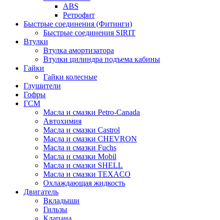
ABS
Ретрофит
Быстрые соединения (Фитинги)
Быстрые соединения SIRIT
Втулки
Втулка амортизатора
Втулки цилиндра подъема кабины
Гайки
Гайки колесные
Глушители
Гофры
ГСМ
Масла и смазки Petro-Canada
Автохимия
Масла и смазки Castrol
Масла и смазки CHEVRON
Масла и смазки Fuchs
Масла и смазки Mobil
Масла и смазки SHELL
Масла и смазки TEXACO
Охлаждающая жидкость
Двигатель
Вкладыши
Гильзы
Клапана