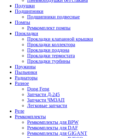
Пневмоподушки без стакана
Подушки
Подшипники
Подшипники подвесные
Помпы
Ремкомплект помпы
Прокладки
Прокладки клапанной крышки
Прокладки коллектора
Прокладки поддона
Прокладки термостата
Прокладки турбины
Пружины
Пыльники
Радиаторы
Разное
Dong Feng
Запчасти Д-245
Запчасти ЧМЗАП
Легковые запчасти
Реле
Ремкомплекты
Ремкомплекты для BPW
Ремкомплекты для DAF
Ремкомплекты для GIGANT