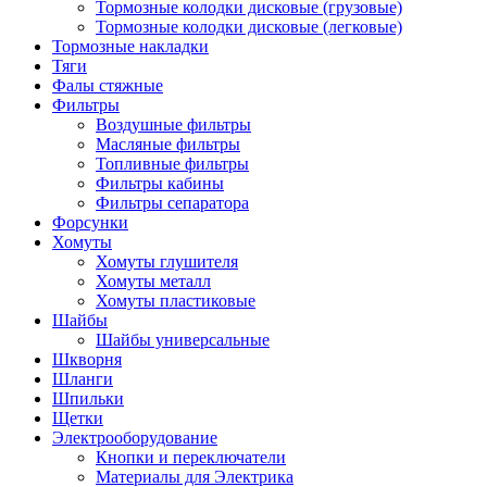
Тормозные колодки дисковые (грузовые)
Тормозные колодки дисковые (легковые)
Тормозные накладки
Тяги
Фалы стяжные
Фильтры
Воздушные фильтры
Масляные фильтры
Топливные фильтры
Фильтры кабины
Фильтры сепаратора
Форсунки
Хомуты
Хомуты глушителя
Хомуты металл
Хомуты пластиковые
Шайбы
Шайбы универсальные
Шкворня
Шланги
Шпильки
Щетки
Электрооборудование
Кнопки и переключатели
Материалы для Электрика