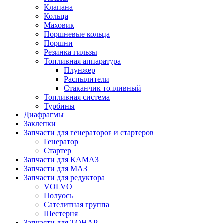
Клапана
Кольца
Маховик
Поршневые кольца
Поршни
Резинка гильзы
Топливная аппаратура
Плунжер
Распылители
Стаканчик топливный
Топливная система
Турбины
Диафрагмы
Заклепки
Запчасти для генераторов и стартеров
Генератор
Стартер
Запчасти для КАМАЗ
Запчасти для МАЗ
Запчасти для редуктора
VOLVO
Полуось
Сателитная группа
Шестерня
Запчасти для ТОНАР