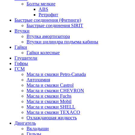
Болты мелкие
ABS
Ретрофит
Быстрые соединения (Фитинги)
Быстрые соединения SIRIT
Втулки
Втулка амортизатора
Втулки цилиндра подъема кабины
Гайки
Гайки колесные
Глушители
Гофры
ГСМ
Масла и смазки Petro-Canada
Автохимия
Масла и смазки Castrol
Масла и смазки CHEVRON
Масла и смазки Fuchs
Масла и смазки Mobil
Масла и смазки SHELL
Масла и смазки TEXACO
Охлаждающая жидкость
Двигатель
Вкладыши
Гильзы