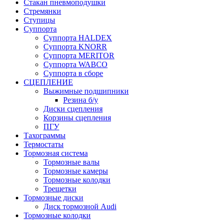
Стакан пневмоподушки
Стремянки
Ступицы
Суппорта
Суппорта HALDEX
Суппорта KNORR
Суппорта MERITOR
Суппорта WABCO
Суппорта в сборе
СЦЕПЛЕНИЕ
Выжимные подшипники
Резина б/у
Диски сцепления
Корзины сцепления
ПГУ
Тахограммы
Термостаты
Тормозная система
Тормозные валы
Тормозные камеры
Тормозные колодки
Трещетки
Тормозные диски
Диск тормозной Audi
Тормозные колодки