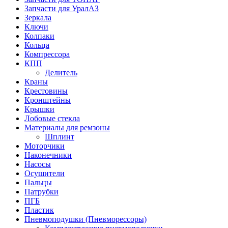
Запчасти для УралАЗ
Зеркала
Ключи
Колпаки
Кольца
Компрессора
КПП
Делитель
Краны
Крестовины
Кронштейны
Крышки
Лобовые стекла
Материалы для ремзоны
Шплинт
Моторчики
Наконечники
Насосы
Осушители
Пальцы
Патрубки
ПГБ
Пластик
Пневмоподушки (Пневморессоры)