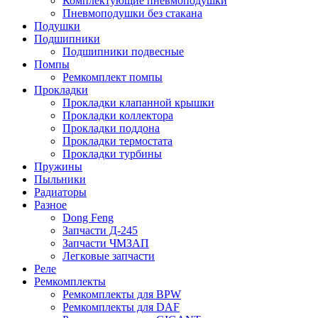
Комплектующие пневмоподушки
Пневмоподушки без стакана
Подушки
Подшипники
Подшипники подвесные
Помпы
Ремкомплект помпы
Прокладки
Прокладки клапанной крышки
Прокладки коллектора
Прокладки поддона
Прокладки термостата
Прокладки турбины
Пружины
Пыльники
Радиаторы
Разное
Dong Feng
Запчасти Д-245
Запчасти ЧМЗАП
Легковые запчасти
Реле
Ремкомплекты
Ремкомплекты для BPW
Ремкомплекты для DAF