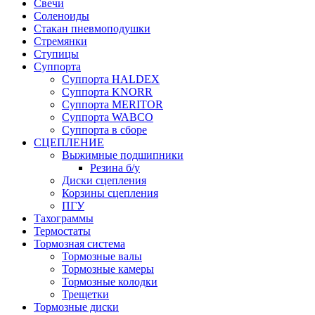
Свечи
Соленоиды
Стакан пневмоподушки
Стремянки
Ступицы
Суппорта
Суппорта HALDEX
Суппорта KNORR
Суппорта MERITOR
Суппорта WABCO
Суппорта в сборе
СЦЕПЛЕНИЕ
Выжимные подшипники
Резина б/у
Диски сцепления
Корзины сцепления
ПГУ
Тахограммы
Термостаты
Тормозная система
Тормозные валы
Тормозные камеры
Тормозные колодки
Трещетки
Тормозные диски