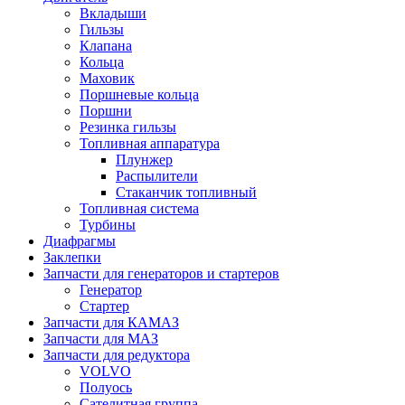
Вкладыши
Гильзы
Клапана
Кольца
Маховик
Поршневые кольца
Поршни
Резинка гильзы
Топливная аппаратура
Плунжер
Распылители
Стаканчик топливный
Топливная система
Турбины
Диафрагмы
Заклепки
Запчасти для генераторов и стартеров
Генератор
Стартер
Запчасти для КАМАЗ
Запчасти для МАЗ
Запчасти для редуктора
VOLVO
Полуось
Сателитная группа