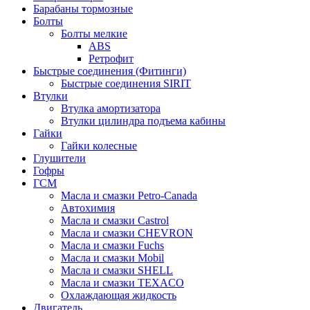
Барабаны тормозные
Болты
Болты мелкие
ABS
Ретрофит
Быстрые соединения (Фитинги)
Быстрые соединения SIRIT
Втулки
Втулка амортизатора
Втулки цилиндра подъема кабины
Гайки
Гайки колесные
Глушители
Гофры
ГСМ
Масла и смазки Petro-Canada
Автохимия
Масла и смазки Castrol
Масла и смазки CHEVRON
Масла и смазки Fuchs
Масла и смазки Mobil
Масла и смазки SHELL
Масла и смазки TEXACO
Охлаждающая жидкость
Двигатель