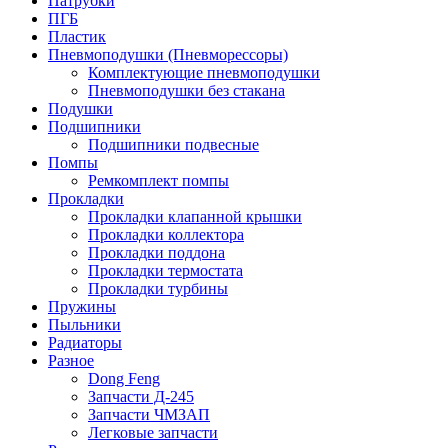
Патрубки
ПГБ
Пластик
Пневмоподушки (Пневморессоры)
Комплектующие пневмоподушки
Пневмоподушки без стакана
Подушки
Подшипники
Подшипники подвесные
Помпы
Ремкомплект помпы
Прокладки
Прокладки клапанной крышки
Прокладки коллектора
Прокладки поддона
Прокладки термостата
Прокладки турбины
Пружины
Пыльники
Радиаторы
Разное
Dong Feng
Запчасти Д-245
Запчасти ЧМЗАП
Легковые запчасти