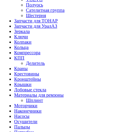
Полуось
Сателитная группа
Шестерня
Запчасти для ТОНАР
Запчасти для УралАЗ
Зеркала
Ключи
Колпаки
Кольца
Компрессора
КПП
Делитель
Краны
Крестовины
Кронштейны
Крышки
Лобовые стекла
Материалы для ремзоны
Шплинт
Моторчики
Наконечники
Насосы
Осушители
Пальцы