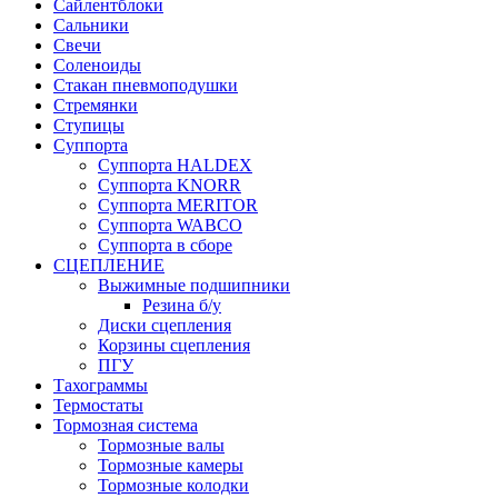
Сайлентблоки
Сальники
Свечи
Соленоиды
Стакан пневмоподушки
Стремянки
Ступицы
Суппорта
Суппорта HALDEX
Суппорта KNORR
Суппорта MERITOR
Суппорта WABCO
Суппорта в сборе
СЦЕПЛЕНИЕ
Выжимные подшипники
Резина б/у
Диски сцепления
Корзины сцепления
ПГУ
Тахограммы
Термостаты
Тормозная система
Тормозные валы
Тормозные камеры
Тормозные колодки