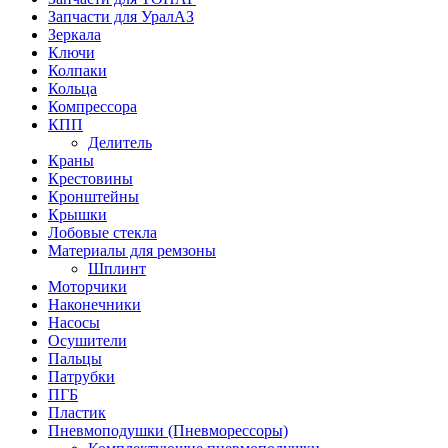
Запчасти для УралАЗ
Зеркала
Ключи
Колпаки
Кольца
Компрессора
КПП
Делитель
Краны
Крестовины
Кронштейны
Крышки
Лобовые стекла
Материалы для ремзоны
Шплинт
Моторчики
Наконечники
Насосы
Осушители
Пальцы
Патрубки
ПГБ
Пластик
Пневмоподушки (Пневморессоры)