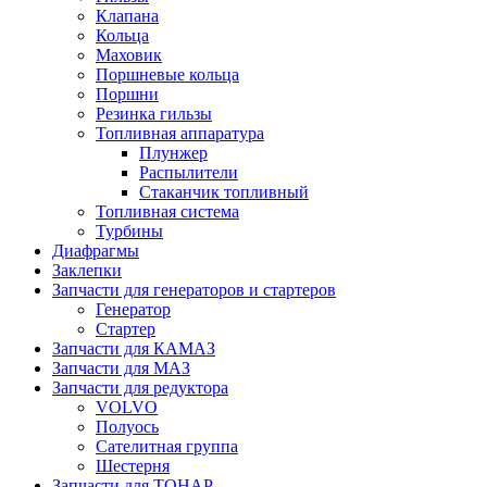
Клапана
Кольца
Маховик
Поршневые кольца
Поршни
Резинка гильзы
Топливная аппаратура
Плунжер
Распылители
Стаканчик топливный
Топливная система
Турбины
Диафрагмы
Заклепки
Запчасти для генераторов и стартеров
Генератор
Стартер
Запчасти для КАМАЗ
Запчасти для МАЗ
Запчасти для редуктора
VOLVO
Полуось
Сателитная группа
Шестерня
Запчасти для ТОНАР