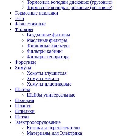
Тормозные колодки дисковые (грузовые)
Тормозные колодки дисковые (легковые)
Тормозные накладки
Тяги
Фалы стяжные
Фильтры
Воздушные фильтры
Масляные фильтры
Топливные фильтры
Фильтры кабины
Фильтры сепаратора
Форсунки
Хомуты
Хомуты глушителя
Хомуты металл
Хомуты пластиковые
Шайбы
Шайбы универсальные
Шкворня
Шланги
Шпильки
Щетки
Электрооборудование
Кнопки и переключатели
Материалы для Электрика