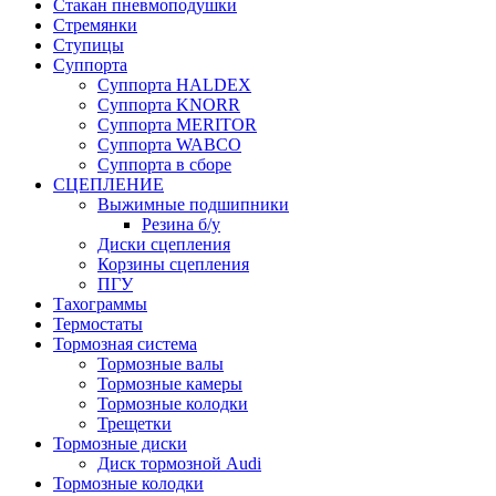
Стакан пневмоподушки
Стремянки
Ступицы
Суппорта
Суппорта HALDEX
Суппорта KNORR
Суппорта MERITOR
Суппорта WABCO
Суппорта в сборе
СЦЕПЛЕНИЕ
Выжимные подшипники
Резина б/у
Диски сцепления
Корзины сцепления
ПГУ
Тахограммы
Термостаты
Тормозная система
Тормозные валы
Тормозные камеры
Тормозные колодки
Трещетки
Тормозные диски
Диск тормозной Audi
Тормозные колодки