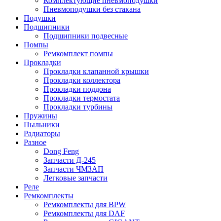
Комплектующие пневмоподушки
Пневмоподушки без стакана
Подушки
Подшипники
Подшипники подвесные
Помпы
Ремкомплект помпы
Прокладки
Прокладки клапанной крышки
Прокладки коллектора
Прокладки поддона
Прокладки термостата
Прокладки турбины
Пружины
Пыльники
Радиаторы
Разное
Dong Feng
Запчасти Д-245
Запчасти ЧМЗАП
Легковые запчасти
Реле
Ремкомплекты
Ремкомплекты для BPW
Ремкомплекты для DAF