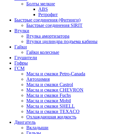
Болты мелкие
ABS
Ретрофит
Быстрые соединения (Фитинги)
Быстрые соединения SIRIT
Втулки
Втулка амортизатора
Втулки цилиндра подъема кабины
Гайки
Гайки колесные
Глушители
Гофры
ГСМ
Масла и смазки Petro-Canada
Автохимия
Масла и смазки Castrol
Масла и смазки CHEVRON
Масла и смазки Fuchs
Масла и смазки Mobil
Масла и смазки SHELL
Масла и смазки TEXACO
Охлаждающая жидкость
Двигатель
Вкладыши
Гильзы