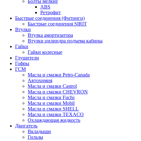
Болты мелкие
ABS
Ретрофит
Быстрые соединения (Фитинги)
Быстрые соединения SIRIT
Втулки
Втулка амортизатора
Втулки цилиндра подъема кабины
Гайки
Гайки колесные
Глушители
Гофры
ГСМ
Масла и смазки Petro-Canada
Автохимия
Масла и смазки Castrol
Масла и смазки CHEVRON
Масла и смазки Fuchs
Масла и смазки Mobil
Масла и смазки SHELL
Масла и смазки TEXACO
Охлаждающая жидкость
Двигатель
Вкладыши
Гильзы