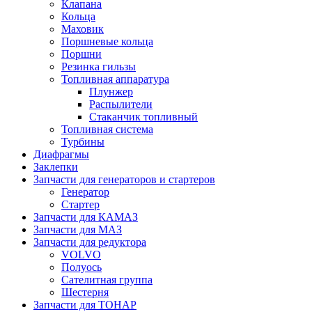
Клапана
Кольца
Маховик
Поршневые кольца
Поршни
Резинка гильзы
Топливная аппаратура
Плунжер
Распылители
Стаканчик топливный
Топливная система
Турбины
Диафрагмы
Заклепки
Запчасти для генераторов и стартеров
Генератор
Стартер
Запчасти для КАМАЗ
Запчасти для МАЗ
Запчасти для редуктора
VOLVO
Полуось
Сателитная группа
Шестерня
Запчасти для ТОНАР