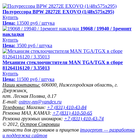
Полурессора BPW 28272E EXOVO (1/48х575х295)
Купить
Цена:
13500 руб / штука
19068 / 19940 / 1ремонт
накладки
Купить
Цена:
3500 руб / штука
Механизм стеклоочистителя MAN TGA/TGX в сборе
81264116120 / 3.35013
Купить
Цена:
11500 руб / штука
Наши контакты:
606000
,
Нижегородская область,
г.
Дзержинск,
пгт. Лесная Поляна, д.17
E-mail:
ostrov-nn@yandex.ru
Телефоны:
Магазин:
+7 (831) 410-43-84
Ремзона МАЗ, КАМАЗ:
+7 (831) 410-50-65
Ремзона грузовых иномарок:
+7 (831) 410-43-74
©
2012
,
Остров Сокровищ
запчасти для грузовиков и прицепов
imageprom
— разработка
и поддержка сайтов