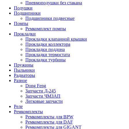
Пневмоподушки без стакана
Подушки
Подшипники
Подшипники подвесные
Помпы
Ремкомплект помпы
Прокладки
Прокладки клапанной крышки
Прокладки коллектора
Прокладки поддона
Прокладки термостата
Прокладки турбины
Пружины
Пыльники
Радиаторы
Разное
Dong Feng
Запчасти Д-245
Запчасти ЧМЗАП
Легковые запчасти
Реле
Ремкомплекты
Ремкомплекты для BPW
Ремкомплекты для DAF
Ремкомплекты для GIGANT