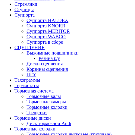
Стремянки
Ступицы
Суппорта
Суппорта HALDEX
Суппорта KNORR
Суппорта MERITOR
Суппорта WABCO
Суппорта в сборе
СЦЕПЛЕНИЕ
Выжимные подшипники
Резина б/у
Диски сцепления
Корзины сцепления
ПГУ
Тахограммы
Термостаты
Тормозная система
Тормозные валы
Тормозные камеры
Тормозные колодки
Трещетки
Тормозные диски
Диск тормозной Audi
Тормозные колодки
Тормозные колодки дисковые (грузовые)