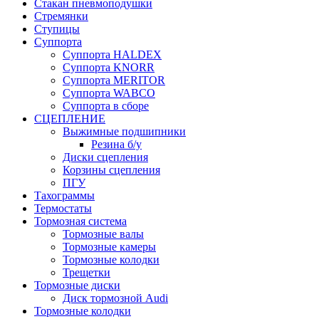
Стакан пневмоподушки
Стремянки
Ступицы
Суппорта
Суппорта HALDEX
Суппорта KNORR
Суппорта MERITOR
Суппорта WABCO
Суппорта в сборе
СЦЕПЛЕНИЕ
Выжимные подшипники
Резина б/у
Диски сцепления
Корзины сцепления
ПГУ
Тахограммы
Термостаты
Тормозная система
Тормозные валы
Тормозные камеры
Тормозные колодки
Трещетки
Тормозные диски
Диск тормозной Audi
Тормозные колодки