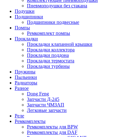
Комплектующие пневмоподушки
Пневмоподушки без стакана
Подушки
Подшипники
Подшипники подвесные
Помпы
Ремкомплект помпы
Прокладки
Прокладки клапанной крышки
Прокладки коллектора
Прокладки поддона
Прокладки термостата
Прокладки турбины
Пружины
Пыльники
Радиаторы
Разное
Dong Feng
Запчасти Д-245
Запчасти ЧМЗАП
Легковые запчасти
Реле
Ремкомплекты
Ремкомплекты для BPW
Ремкомплекты для DAF