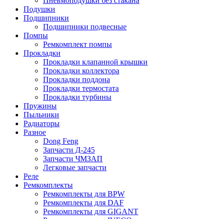
Пневмоподушки без стакана
Подушки
Подшипники
Подшипники подвесные
Помпы
Ремкомплект помпы
Прокладки
Прокладки клапанной крышки
Прокладки коллектора
Прокладки поддона
Прокладки термостата
Прокладки турбины
Пружины
Пыльники
Радиаторы
Разное
Dong Feng
Запчасти Д-245
Запчасти ЧМЗАП
Легковые запчасти
Реле
Ремкомплекты
Ремкомплекты для BPW
Ремкомплекты для DAF
Ремкомплекты для GIGANT