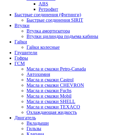
ABS
Ретрофит
Быстрые соединения (Фитинги)
Быстрые соединения SIRIT
Втулки
Втулка амортизатора
Втулки цилиндра подъема кабины
Гайки
Гайки колесные
Глушители
Гофры
ГСМ
Масла и смазки Petro-Canada
Автохимия
Масла и смазки Castrol
Масла и смазки CHEVRON
Масла и смазки Fuchs
Масла и смазки Mobil
Масла и смазки SHELL
Масла и смазки TEXACO
Охлаждающая жидкость
Двигатель
Вкладыши
Гильзы
Клапана