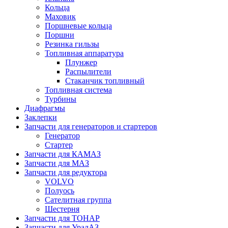
Кольца
Маховик
Поршневые кольца
Поршни
Резинка гильзы
Топливная аппаратура
Плунжер
Распылители
Стаканчик топливный
Топливная система
Турбины
Диафрагмы
Заклепки
Запчасти для генераторов и стартеров
Генератор
Стартер
Запчасти для КАМАЗ
Запчасти для МАЗ
Запчасти для редуктора
VOLVO
Полуось
Сателитная группа
Шестерня
Запчасти для ТОНАР
Запчасти для УралАЗ