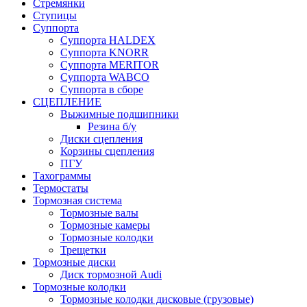
Стремянки
Ступицы
Суппорта
Суппорта HALDEX
Суппорта KNORR
Суппорта MERITOR
Суппорта WABCO
Суппорта в сборе
СЦЕПЛЕНИЕ
Выжимные подшипники
Резина б/у
Диски сцепления
Корзины сцепления
ПГУ
Тахограммы
Термостаты
Тормозная система
Тормозные валы
Тормозные камеры
Тормозные колодки
Трещетки
Тормозные диски
Диск тормозной Audi
Тормозные колодки
Тормозные колодки дисковые (грузовые)