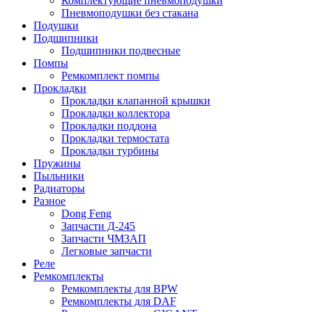
Комплектующие пневмоподушки
Пневмоподушки без стакана
Подушки
Подшипники
Подшипники подвесные
Помпы
Ремкомплект помпы
Прокладки
Прокладки клапанной крышки
Прокладки коллектора
Прокладки поддона
Прокладки термостата
Прокладки турбины
Пружины
Пыльники
Радиаторы
Разное
Dong Feng
Запчасти Д-245
Запчасти ЧМЗАП
Легковые запчасти
Реле
Ремкомплекты
Ремкомплекты для BPW
Ремкомплекты для DAF