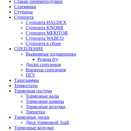
Стакан пневмоподушки
Стремянки
Ступицы
Суппорта
Суппорта HALDEX
Суппорта KNORR
Суппорта MERITOR
Суппорта WABCO
Суппорта в сборе
СЦЕПЛЕНИЕ
Выжимные подшипники
Резина б/у
Диски сцепления
Корзины сцепления
ПГУ
Тахограммы
Термостаты
Тормозная система
Тормозные валы
Тормозные камеры
Тормозные колодки
Трещетки
Тормозные диски
Диск тормозной Audi
Тормозные колодки