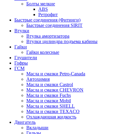
Болты мелкие
ABS
Ретрофит
Быстрые соединения (Фитинги)
Быстрые соединения SIRIT
Втулки
Втулка амортизатора
Втулки цилиндра подъема кабины
Гайки
Гайки колесные
Глушители
Гофры
ГСМ
Масла и смазки Petro-Canada
Автохимия
Масла и смазки Castrol
Масла и смазки CHEVRON
Масла и смазки Fuchs
Масла и смазки Mobil
Масла и смазки SHELL
Масла и смазки TEXACO
Охлаждающая жидкость
Двигатель
Вкладыши
Гильзы