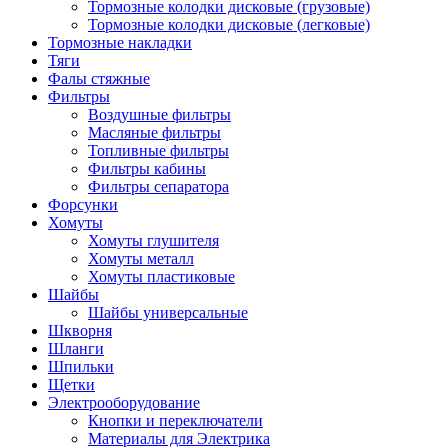
Тормозные колодки дисковые (грузовые)
Тормозные колодки дисковые (легковые)
Тормозные накладки
Тяги
Фалы стяжные
Фильтры
Воздушные фильтры
Масляные фильтры
Топливные фильтры
Фильтры кабины
Фильтры сепаратора
Форсунки
Хомуты
Хомуты глушителя
Хомуты металл
Хомуты пластиковые
Шайбы
Шайбы универсальные
Шкворня
Шланги
Шпильки
Щетки
Электрооборудование
Кнопки и переключатели
Материалы для Электрика