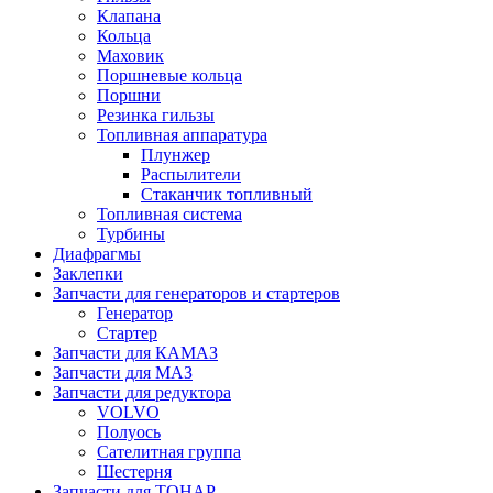
Клапана
Кольца
Маховик
Поршневые кольца
Поршни
Резинка гильзы
Топливная аппаратура
Плунжер
Распылители
Стаканчик топливный
Топливная система
Турбины
Диафрагмы
Заклепки
Запчасти для генераторов и стартеров
Генератор
Стартер
Запчасти для КАМАЗ
Запчасти для МАЗ
Запчасти для редуктора
VOLVO
Полуось
Сателитная группа
Шестерня
Запчасти для ТОНАР