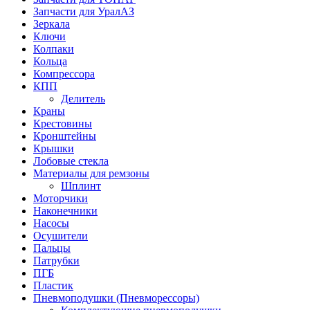
Запчасти для УралАЗ
Зеркала
Ключи
Колпаки
Кольца
Компрессора
КПП
Делитель
Краны
Крестовины
Кронштейны
Крышки
Лобовые стекла
Материалы для ремзоны
Шплинт
Моторчики
Наконечники
Насосы
Осушители
Пальцы
Патрубки
ПГБ
Пластик
Пневмоподушки (Пневморессоры)