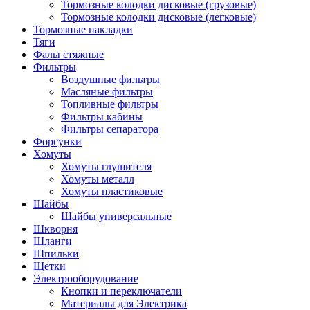
Тормозные колодки дисковые (грузовые)
Тормозные колодки дисковые (легковые)
Тормозные накладки
Тяги
Фалы стяжные
Фильтры
Воздушные фильтры
Масляные фильтры
Топливные фильтры
Фильтры кабины
Фильтры сепаратора
Форсунки
Хомуты
Хомуты глушителя
Хомуты металл
Хомуты пластиковые
Шайбы
Шайбы универсальные
Шкворня
Шланги
Шпильки
Щетки
Электрооборудование
Кнопки и переключатели
Материалы для Электрика