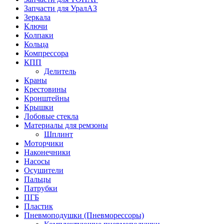
Запчасти для УралАЗ
Зеркала
Ключи
Колпаки
Кольца
Компрессора
КПП
Делитель
Краны
Крестовины
Кронштейны
Крышки
Лобовые стекла
Материалы для ремзоны
Шплинт
Моторчики
Наконечники
Насосы
Осушители
Пальцы
Патрубки
ПГБ
Пластик
Пневмоподушки (Пневморессоры)