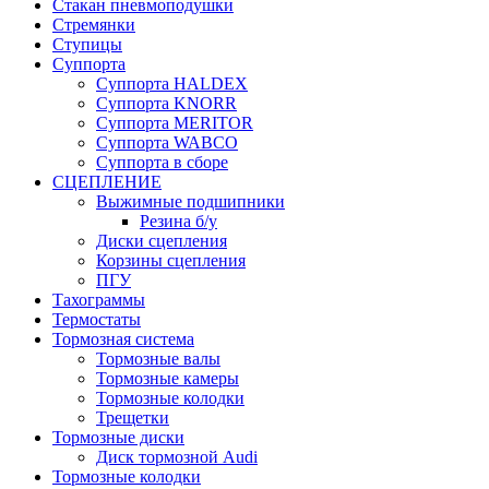
Стакан пневмоподушки
Стремянки
Ступицы
Суппорта
Суппорта HALDEX
Суппорта KNORR
Суппорта MERITOR
Суппорта WABCO
Суппорта в сборе
СЦЕПЛЕНИЕ
Выжимные подшипники
Резина б/у
Диски сцепления
Корзины сцепления
ПГУ
Тахограммы
Термостаты
Тормозная система
Тормозные валы
Тормозные камеры
Тормозные колодки
Трещетки
Тормозные диски
Диск тормозной Audi
Тормозные колодки