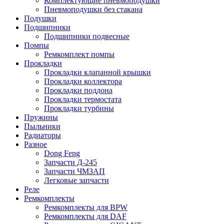
Комплектующие пневмоподушки
Пневмоподушки без стакана
Подушки
Подшипники
Подшипники подвесные
Помпы
Ремкомплект помпы
Прокладки
Прокладки клапанной крышки
Прокладки коллектора
Прокладки поддона
Прокладки термостата
Прокладки турбины
Пружины
Пыльники
Радиаторы
Разное
Dong Feng
Запчасти Д-245
Запчасти ЧМЗАП
Легковые запчасти
Реле
Ремкомплекты
Ремкомплекты для BPW
Ремкомплекты для DAF