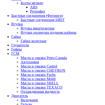
Болты мелкие
ABS
Ретрофит
Быстрые соединения (Фитинги)
Быстрые соединения SIRIT
Втулки
Втулка амортизатора
Втулки цилиндра подъема кабины
Гайки
Гайки колесные
Глушители
Гофры
ГСМ
Масла и смазки Petro-Canada
Автохимия
Масла и смазки Castrol
Масла и смазки CHEVRON
Масла и смазки Fuchs
Масла и смазки Mobil
Масла и смазки SHELL
Масла и смазки TEXACO
Охлаждающая жидкость
Двигатель
Вкладыши
Гильзы