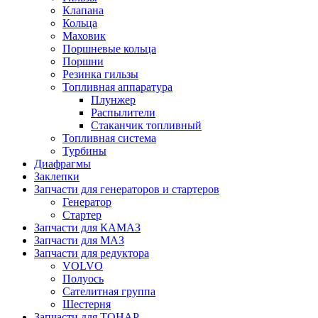
Клапана
Кольца
Маховик
Поршневые кольца
Поршни
Резинка гильзы
Топливная аппаратура
Плунжер
Распылители
Стаканчик топливный
Топливная система
Турбины
Диафрагмы
Заклепки
Запчасти для генераторов и стартеров
Генератор
Стартер
Запчасти для КАМАЗ
Запчасти для МАЗ
Запчасти для редуктора
VOLVO
Полуось
Сателитная группа
Шестерня
Запчасти для ТОНАР