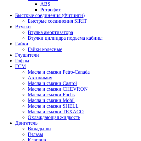
ABS
Ретрофит
Быстрые соединения (Фитинги)
Быстрые соединения SIRIT
Втулки
Втулка амортизатора
Втулки цилиндра подъема кабины
Гайки
Гайки колесные
Глушители
Гофры
ГСМ
Масла и смазки Petro-Canada
Автохимия
Масла и смазки Castrol
Масла и смазки CHEVRON
Масла и смазки Fuchs
Масла и смазки Mobil
Масла и смазки SHELL
Масла и смазки TEXACO
Охлаждающая жидкость
Двигатель
Вкладыши
Гильзы
Клапана