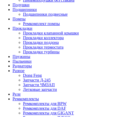
Пневмоподушки без стакана
Подушки
Подшипники
Подшипники подвесные
Помпы
Ремкомплект помпы
Прокладки
Прокладки клапанной крышки
Прокладки коллектора
Прокладки поддона
Прокладки термостата
Прокладки турбины
Пружины
Пыльники
Радиаторы
Разное
Dong Feng
Запчасти Д-245
Запчасти ЧМЗАП
Легковые запчасти
Реле
Ремкомплекты
Ремкомплекты для BPW
Ремкомплекты для DAF
Ремкомплекты для GIGANT