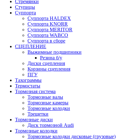
Стремянки
Ступицы
Суппорта
Суппорта HALDEX
Суппорта KNORR
Суппорта MERITOR
Суппорта WABCO
Суппорта в сборе
СЦЕПЛЕНИЕ
Выжимные подшипники
Резина б/у
Диски сцепления
Корзины сцепления
ПГУ
Тахограммы
Термостаты
Тормозная система
Тормозные валы
Тормозные камеры
Тормозные колодки
Трещетки
Тормозные диски
Диск тормозной Audi
Тормозные колодки
Тормозные колодки дисковые (грузовые)