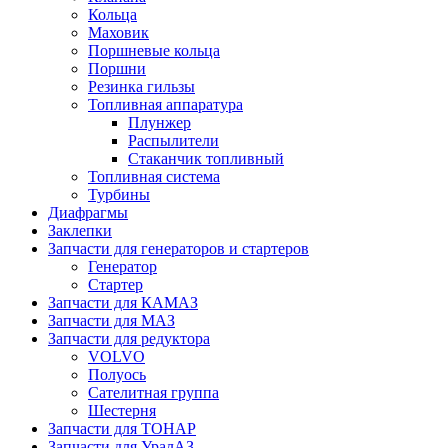
Кольца
Маховик
Поршневые кольца
Поршни
Резинка гильзы
Топливная аппаратура
Плунжер
Распылители
Стаканчик топливный
Топливная система
Турбины
Диафрагмы
Заклепки
Запчасти для генераторов и стартеров
Генератор
Стартер
Запчасти для КАМАЗ
Запчасти для МАЗ
Запчасти для редуктора
VOLVO
Полуось
Сателитная группа
Шестерня
Запчасти для ТОНАР
Запчасти для УралАЗ