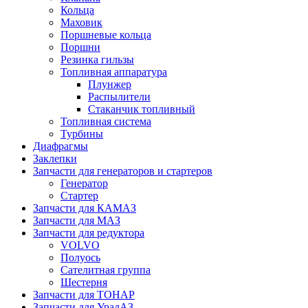
Кольца
Маховик
Поршневые кольца
Поршни
Резинка гильзы
Топливная аппаратура
Плунжер
Распылители
Стаканчик топливный
Топливная система
Турбины
Диафрагмы
Заклепки
Запчасти для генераторов и стартеров
Генератор
Стартер
Запчасти для КАМАЗ
Запчасти для МАЗ
Запчасти для редуктора
VOLVO
Полуось
Сателитная группа
Шестерня
Запчасти для ТОНАР
Запчасти для УралАЗ