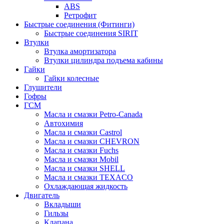
ABS
Ретрофит
Быстрые соединения (Фитинги)
Быстрые соединения SIRIT
Втулки
Втулка амортизатора
Втулки цилиндра подъема кабины
Гайки
Гайки колесные
Глушители
Гофры
ГСМ
Масла и смазки Petro-Canada
Автохимия
Масла и смазки Castrol
Масла и смазки CHEVRON
Масла и смазки Fuchs
Масла и смазки Mobil
Масла и смазки SHELL
Масла и смазки TEXACO
Охлаждающая жидкость
Двигатель
Вкладыши
Гильзы
Клапана