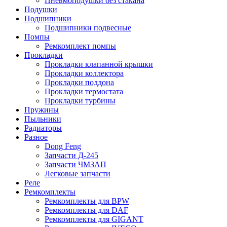
Пневмоподушки без стакана
Подушки
Подшипники
Подшипники подвесные
Помпы
Ремкомплект помпы
Прокладки
Прокладки клапанной крышки
Прокладки коллектора
Прокладки поддона
Прокладки термостата
Прокладки турбины
Пружины
Пыльники
Радиаторы
Разное
Dong Feng
Запчасти Д-245
Запчасти ЧМЗАП
Легковые запчасти
Реле
Ремкомплекты
Ремкомплекты для BPW
Ремкомплекты для DAF
Ремкомплекты для GIGANT