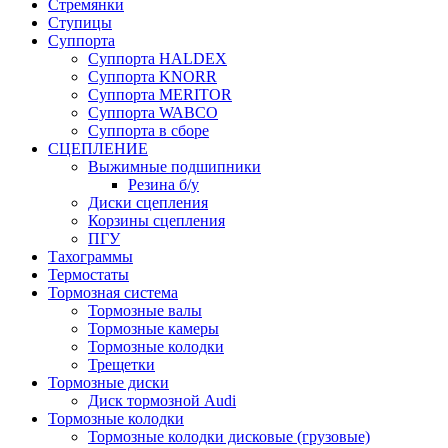
Стремянки
Ступицы
Суппорта
Суппорта HALDEX
Суппорта KNORR
Суппорта MERITOR
Суппорта WABCO
Суппорта в сборе
СЦЕПЛЕНИЕ
Выжимные подшипники
Резина б/у
Диски сцепления
Корзины сцепления
ПГУ
Тахограммы
Термостаты
Тормозная система
Тормозные валы
Тормозные камеры
Тормозные колодки
Трещетки
Тормозные диски
Диск тормозной Audi
Тормозные колодки
Тормозные колодки дисковые (грузовые)