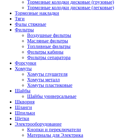
Тормозные колодки дисковые (грузовые)
Тормозные колодки дисковые (легковые)
Тормозные накладки
Тяги
Фалы стяжные
Фильтры
Воздушные фильтры
Масляные фильтры
Топливные фильтры
Фильтры кабины
Фильтры сепаратора
Форсунки
Хомуты
Хомуты глушителя
Хомуты металл
Хомуты пластиковые
Шайбы
Шайбы универсальные
Шкворня
Шланги
Шпильки
Щетки
Электрооборудование
Кнопки и переключатели
Материалы для Электрика