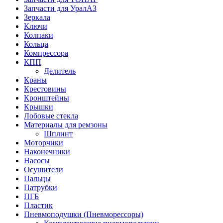
Запчасти для УралАЗ
Зеркала
Ключи
Колпаки
Кольца
Компрессора
КПП
Делитель
Краны
Крестовины
Кронштейны
Крышки
Лобовые стекла
Материалы для ремзоны
Шплинт
Моторчики
Наконечники
Насосы
Осушители
Пальцы
Патрубки
ПГБ
Пластик
Пневмоподушки (Пневморессоры)