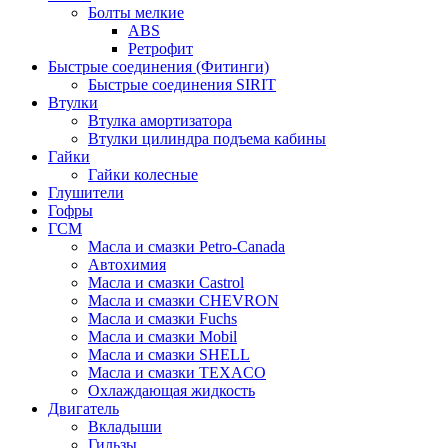
Болты мелкие
ABS
Ретрофит
Быстрые соединения (Фитинги)
Быстрые соединения SIRIT
Втулки
Втулка амортизатора
Втулки цилиндра подъема кабины
Гайки
Гайки колесные
Глушители
Гофры
ГСМ
Масла и смазки Petro-Canada
Автохимия
Масла и смазки Castrol
Масла и смазки CHEVRON
Масла и смазки Fuchs
Масла и смазки Mobil
Масла и смазки SHELL
Масла и смазки TEXACO
Охлаждающая жидкость
Двигатель
Вкладыши
Гильзы