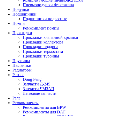
Комплектующие пневмоподушки
Пневмоподушки без стакана
Подушки
Подшипники
Подшипники подвесные
Помпы
Ремкомплект помпы
Прокладки
Прокладки клапанной крышки
Прокладки коллектора
Прокладки поддона
Прокладки термостата
Прокладки турбины
Пружины
Пыльники
Радиаторы
Разное
Dong Feng
Запчасти Д-245
Запчасти ЧМЗАП
Легковые запчасти
Реле
Ремкомплекты
Ремкомплекты для BPW
Ремкомплекты для DAF