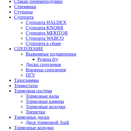
Стакан пневмоподушки
Стремянки
Ступицы
Суппорта
Суппорта HALDEX
Суппорта KNORR
Суппорта MERITOR
Суппорта WABCO
Суппорта в сборе
СЦЕПЛЕНИЕ
Выжимные подшипники
Резина б/у
Диски сцепления
Корзины сцепления
ПГУ
Тахограммы
Термостаты
Тормозная система
Тормозные валы
Тормозные камеры
Тормозные колодки
Трещетки
Тормозные диски
Диск тормозной Audi
Тормозные колодки