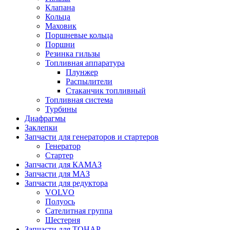
Клапана
Кольца
Маховик
Поршневые кольца
Поршни
Резинка гильзы
Топливная аппаратура
Плунжер
Распылители
Стаканчик топливный
Топливная система
Турбины
Диафрагмы
Заклепки
Запчасти для генераторов и стартеров
Генератор
Стартер
Запчасти для КАМАЗ
Запчасти для МАЗ
Запчасти для редуктора
VOLVO
Полуось
Сателитная группа
Шестерня
Запчасти для ТОНАР