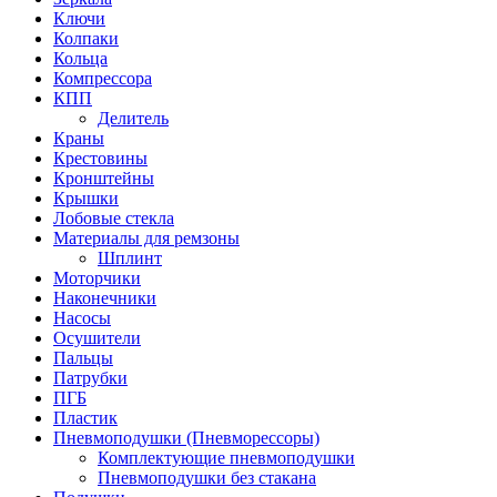
Ключи
Колпаки
Кольца
Компрессора
КПП
Делитель
Краны
Крестовины
Кронштейны
Крышки
Лобовые стекла
Материалы для ремзоны
Шплинт
Моторчики
Наконечники
Насосы
Осушители
Пальцы
Патрубки
ПГБ
Пластик
Пневмоподушки (Пневморессоры)
Комплектующие пневмоподушки
Пневмоподушки без стакана