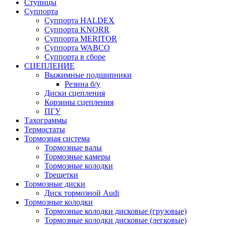
Ступицы
Суппорта
Суппорта HALDEX
Суппорта KNORR
Суппорта MERITOR
Суппорта WABCO
Суппорта в сборе
СЦЕПЛЕНИЕ
Выжимные подшипники
Резина б/у
Диски сцепления
Корзины сцепления
ПГУ
Тахограммы
Термостаты
Тормозная система
Тормозные валы
Тормозные камеры
Тормозные колодки
Трещетки
Тормозные диски
Диск тормозной Audi
Тормозные колодки
Тормозные колодки дисковые (грузовые)
Тормозные колодки дисковые (легковые)