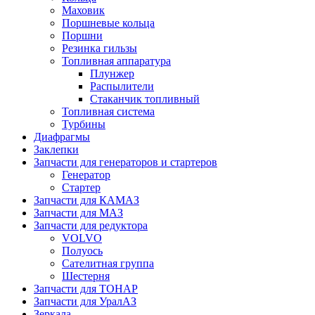
Маховик
Поршневые кольца
Поршни
Резинка гильзы
Топливная аппаратура
Плунжер
Распылители
Стаканчик топливный
Топливная система
Турбины
Диафрагмы
Заклепки
Запчасти для генераторов и стартеров
Генератор
Стартер
Запчасти для КАМАЗ
Запчасти для МАЗ
Запчасти для редуктора
VOLVO
Полуось
Сателитная группа
Шестерня
Запчасти для ТОНАР
Запчасти для УралАЗ
Зеркала