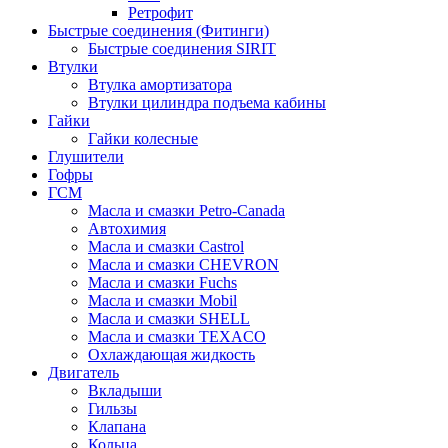
Ретрофит
Быстрые соединения (Фитинги)
Быстрые соединения SIRIT
Втулки
Втулка амортизатора
Втулки цилиндра подъема кабины
Гайки
Гайки колесные
Глушители
Гофры
ГСМ
Масла и смазки Petro-Canada
Автохимия
Масла и смазки Castrol
Масла и смазки CHEVRON
Масла и смазки Fuchs
Масла и смазки Mobil
Масла и смазки SHELL
Масла и смазки TEXACO
Охлаждающая жидкость
Двигатель
Вкладыши
Гильзы
Клапана
Кольца