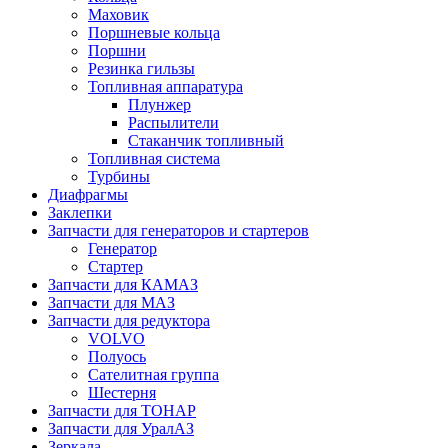
Маховик
Поршневые кольца
Поршни
Резинка гильзы
Топливная аппаратура
Плунжер
Распылители
Стаканчик топливный
Топливная система
Турбины
Диафрагмы
Заклепки
Запчасти для генераторов и стартеров
Генератор
Стартер
Запчасти для КАМАЗ
Запчасти для МАЗ
Запчасти для редуктора
VOLVO
Полуось
Сателитная группа
Шестерня
Запчасти для ТОНАР
Запчасти для УралАЗ
Зеркала