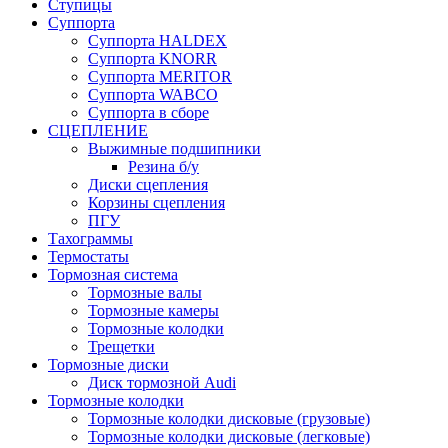
Ступицы
Суппорта
Суппорта HALDEX
Суппорта KNORR
Суппорта MERITOR
Суппорта WABCO
Суппорта в сборе
СЦЕПЛЕНИЕ
Выжимные подшипники
Резина б/у
Диски сцепления
Корзины сцепления
ПГУ
Тахограммы
Термостаты
Тормозная система
Тормозные валы
Тормозные камеры
Тормозные колодки
Трещетки
Тормозные диски
Диск тормозной Audi
Тормозные колодки
Тормозные колодки дисковые (грузовые)
Тормозные колодки дисковые (легковые)