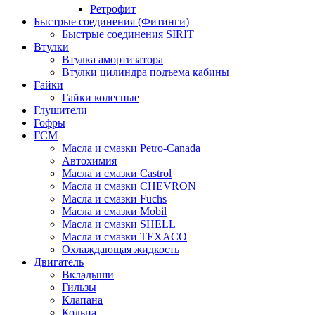
Ретрофит
Быстрые соединения (Фитинги)
Быстрые соединения SIRIT
Втулки
Втулка амортизатора
Втулки цилиндра подъема кабины
Гайки
Гайки колесные
Глушители
Гофры
ГСМ
Масла и смазки Petro-Canada
Автохимия
Масла и смазки Castrol
Масла и смазки CHEVRON
Масла и смазки Fuchs
Масла и смазки Mobil
Масла и смазки SHELL
Масла и смазки TEXACO
Охлаждающая жидкость
Двигатель
Вкладыши
Гильзы
Клапана
Кольца