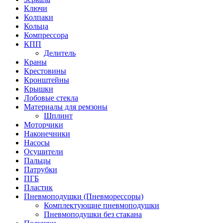
Ключи
Колпаки
Кольца
Компрессора
КПП
Делитель
Краны
Крестовины
Кронштейны
Крышки
Лобовые стекла
Материалы для ремзоны
Шплинт
Моторчики
Наконечники
Насосы
Осушители
Пальцы
Патрубки
ПГБ
Пластик
Пневмоподушки (Пневморессоры)
Комплектующие пневмоподушки
Пневмоподушки без стакана