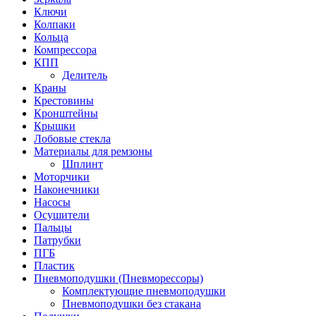
Ключи
Колпаки
Кольца
Компрессора
КПП
Делитель
Краны
Крестовины
Кронштейны
Крышки
Лобовые стекла
Материалы для ремзоны
Шплинт
Моторчики
Наконечники
Насосы
Осушители
Пальцы
Патрубки
ПГБ
Пластик
Пневмоподушки (Пневморессоры)
Комплектующие пневмоподушки
Пневмоподушки без стакана