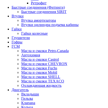
Ретрофит
Быстрые соединения (Фитинги)
Быстрые соединения SIRIT
Втулки
Втулка амортизатора
Втулки цилиндра подъема кабины
Гайки
Гайки колесные
Глушители
Гофры
ГСМ
Масла и смазки Petro-Canada
Автохимия
Масла и смазки Castrol
Масла и смазки CHEVRON
Масла и смазки Fuchs
Масла и смазки Mobil
Масла и смазки SHELL
Масла и смазки TEXACO
Охлаждающая жидкость
Двигатель
Вкладыши
Гильзы
Клапана
Кольца