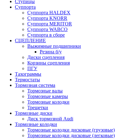
Ступицы
Суппорта
Суппорта HALDEX
Суппорта KNORR
Суппорта MERITOR
Суппорта WABCO
Суппорта в сборе
СЦЕПЛЕНИЕ
Выжимные подшипники
Резина б/у
Диски сцепления
Корзины сцепления
ПГУ
Тахограммы
Термостаты
Тормозная система
Тормозные валы
Тормозные камеры
Тормозные колодки
Трещетки
Тормозные диски
Диск тормозной Audi
Тормозные колодки
Тормозные колодки дисковые (грузовые)
Тормозные колодки дисковые (легковые)