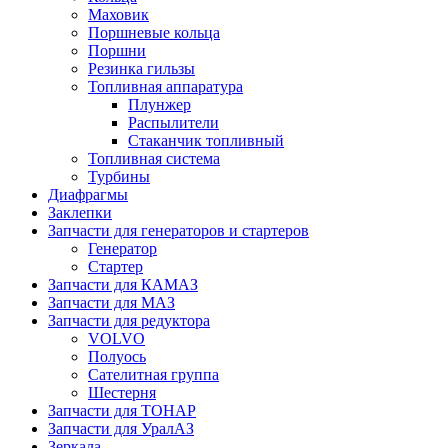
Маховик
Поршневые кольца
Поршни
Резинка гильзы
Топливная аппаратура
Плунжер
Распылители
Стаканчик топливный
Топливная система
Турбины
Диафрагмы
Заклепки
Запчасти для генераторов и стартеров
Генератор
Стартер
Запчасти для КАМАЗ
Запчасти для МАЗ
Запчасти для редуктора
VOLVO
Полуось
Сателитная группа
Шестерня
Запчасти для ТОНАР
Запчасти для УралАЗ
Зеркала