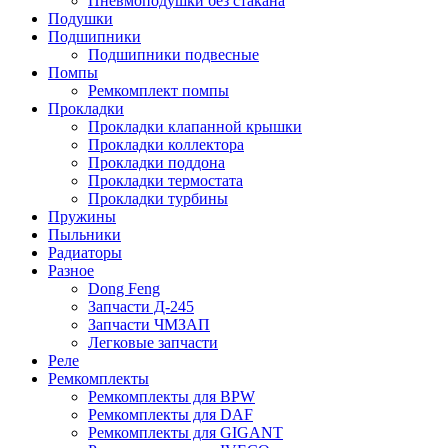
Пневмоподушки без стакана
Подушки
Подшипники
Подшипники подвесные
Помпы
Ремкомплект помпы
Прокладки
Прокладки клапанной крышки
Прокладки коллектора
Прокладки поддона
Прокладки термостата
Прокладки турбины
Пружины
Пыльники
Радиаторы
Разное
Dong Feng
Запчасти Д-245
Запчасти ЧМЗАП
Легковые запчасти
Реле
Ремкомплекты
Ремкомплекты для BPW
Ремкомплекты для DAF
Ремкомплекты для GIGANT