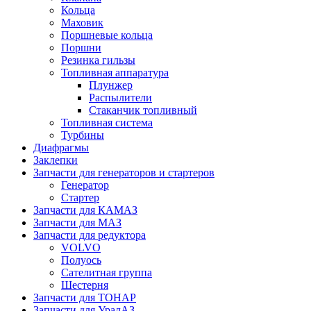
Кольца
Маховик
Поршневые кольца
Поршни
Резинка гильзы
Топливная аппаратура
Плунжер
Распылители
Стаканчик топливный
Топливная система
Турбины
Диафрагмы
Заклепки
Запчасти для генераторов и стартеров
Генератор
Стартер
Запчасти для КАМАЗ
Запчасти для МАЗ
Запчасти для редуктора
VOLVO
Полуось
Сателитная группа
Шестерня
Запчасти для ТОНАР
Запчасти для УралАЗ