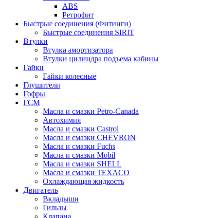
ABS
Ретрофит
Быстрые соединения (Фитинги)
Быстрые соединения SIRIT
Втулки
Втулка амортизатора
Втулки цилиндра подъема кабины
Гайки
Гайки колесные
Глушители
Гофры
ГСМ
Масла и смазки Petro-Canada
Автохимия
Масла и смазки Castrol
Масла и смазки CHEVRON
Масла и смазки Fuchs
Масла и смазки Mobil
Масла и смазки SHELL
Масла и смазки TEXACO
Охлаждающая жидкость
Двигатель
Вкладыши
Гильзы
Клапана