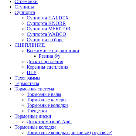
Стремянки
Ступицы
Суппорта
Суппорта HALDEX
Суппорта KNORR
Суппорта MERITOR
Суппорта WABCO
Суппорта в сборе
СЦЕПЛЕНИЕ
Выжимные подшипники
Резина б/у
Диски сцепления
Корзины сцепления
ПГУ
Тахограммы
Термостаты
Тормозная система
Тормозные валы
Тормозные камеры
Тормозные колодки
Трещетки
Тормозные диски
Диск тормозной Audi
Тормозные колодки
Тормозные колодки дисковые (грузовые)