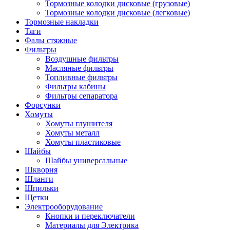
Тормозные колодки дисковые (грузовые)
Тормозные колодки дисковые (легковые)
Тормозные накладки
Тяги
Фалы стяжные
Фильтры
Воздушные фильтры
Масляные фильтры
Топливные фильтры
Фильтры кабины
Фильтры сепаратора
Форсунки
Хомуты
Хомуты глушителя
Хомуты металл
Хомуты пластиковые
Шайбы
Шайбы универсальные
Шкворня
Шланги
Шпильки
Щетки
Электрооборудование
Кнопки и переключатели
Материалы для Электрика