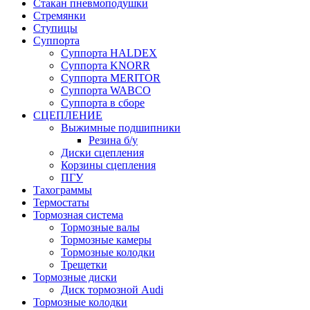
Стакан пневмоподушки
Стремянки
Ступицы
Суппорта
Суппорта HALDEX
Суппорта KNORR
Суппорта MERITOR
Суппорта WABCO
Суппорта в сборе
СЦЕПЛЕНИЕ
Выжимные подшипники
Резина б/у
Диски сцепления
Корзины сцепления
ПГУ
Тахограммы
Термостаты
Тормозная система
Тормозные валы
Тормозные камеры
Тормозные колодки
Трещетки
Тормозные диски
Диск тормозной Audi
Тормозные колодки