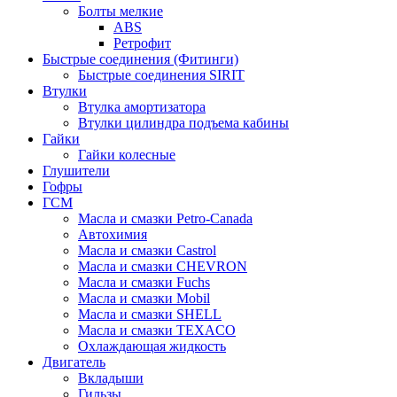
Болты мелкие
ABS
Ретрофит
Быстрые соединения (Фитинги)
Быстрые соединения SIRIT
Втулки
Втулка амортизатора
Втулки цилиндра подъема кабины
Гайки
Гайки колесные
Глушители
Гофры
ГСМ
Масла и смазки Petro-Canada
Автохимия
Масла и смазки Castrol
Масла и смазки CHEVRON
Масла и смазки Fuchs
Масла и смазки Mobil
Масла и смазки SHELL
Масла и смазки TEXACO
Охлаждающая жидкость
Двигатель
Вкладыши
Гильзы