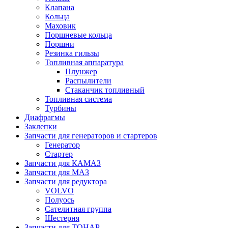
Клапана
Кольца
Маховик
Поршневые кольца
Поршни
Резинка гильзы
Топливная аппаратура
Плунжер
Распылители
Стаканчик топливный
Топливная система
Турбины
Диафрагмы
Заклепки
Запчасти для генераторов и стартеров
Генератор
Стартер
Запчасти для КАМАЗ
Запчасти для МАЗ
Запчасти для редуктора
VOLVO
Полуось
Сателитная группа
Шестерня
Запчасти для ТОНАР