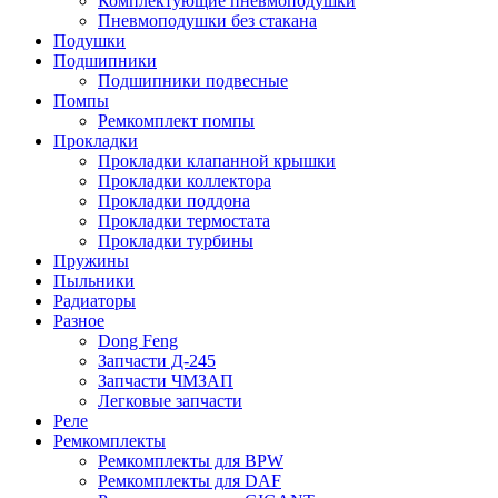
Комплектующие пневмоподушки
Пневмоподушки без стакана
Подушки
Подшипники
Подшипники подвесные
Помпы
Ремкомплект помпы
Прокладки
Прокладки клапанной крышки
Прокладки коллектора
Прокладки поддона
Прокладки термостата
Прокладки турбины
Пружины
Пыльники
Радиаторы
Разное
Dong Feng
Запчасти Д-245
Запчасти ЧМЗАП
Легковые запчасти
Реле
Ремкомплекты
Ремкомплекты для BPW
Ремкомплекты для DAF