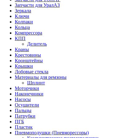
Запчасти для УралАЗ
Зеркала
Ключи
Колпаки
Кольца
Компрессора
КПП
Делитель
Краны
Крестовины
Кронштейны
Крышки
Лобовые стекла
Материалы для ремзоны
Шплинт
Моторчики
Наконечники
Насосы
Осушители
Пальцы
Патрубки
ПГБ
Пластик
Пневмоподушки (Пневморессоры)