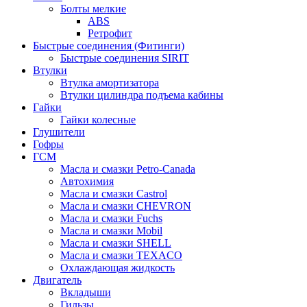
Болты мелкие
ABS
Ретрофит
Быстрые соединения (Фитинги)
Быстрые соединения SIRIT
Втулки
Втулка амортизатора
Втулки цилиндра подъема кабины
Гайки
Гайки колесные
Глушители
Гофры
ГСМ
Масла и смазки Petro-Canada
Автохимия
Масла и смазки Castrol
Масла и смазки CHEVRON
Масла и смазки Fuchs
Масла и смазки Mobil
Масла и смазки SHELL
Масла и смазки TEXACO
Охлаждающая жидкость
Двигатель
Вкладыши
Гильзы