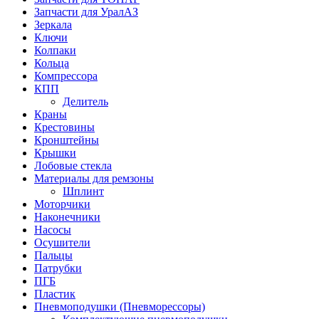
Запчасти для УралАЗ
Зеркала
Ключи
Колпаки
Кольца
Компрессора
КПП
Делитель
Краны
Крестовины
Кронштейны
Крышки
Лобовые стекла
Материалы для ремзоны
Шплинт
Моторчики
Наконечники
Насосы
Осушители
Пальцы
Патрубки
ПГБ
Пластик
Пневмоподушки (Пневморессоры)