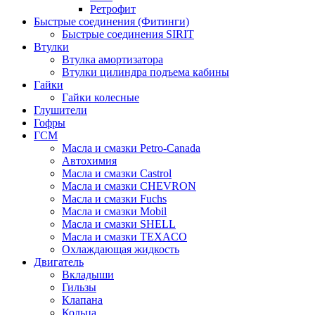
Ретрофит
Быстрые соединения (Фитинги)
Быстрые соединения SIRIT
Втулки
Втулка амортизатора
Втулки цилиндра подъема кабины
Гайки
Гайки колесные
Глушители
Гофры
ГСМ
Масла и смазки Petro-Canada
Автохимия
Масла и смазки Castrol
Масла и смазки CHEVRON
Масла и смазки Fuchs
Масла и смазки Mobil
Масла и смазки SHELL
Масла и смазки TEXACO
Охлаждающая жидкость
Двигатель
Вкладыши
Гильзы
Клапана
Кольца