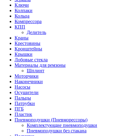
Ключи
Колпаки
Кольца
Компрессора
КПП
Делитель
Краны
Крестовины
Кронштейны
Крышки
Лобовые стекла
Материалы для ремзоны
Шплинт
Моторчики
Наконечники
Насосы
Осушители
Пальцы
Патрубки
ПГБ
Пластик
Пневмоподушки (Пневморессоры)
Комплектующие пневмоподушки
Пневмоподушки без стакана