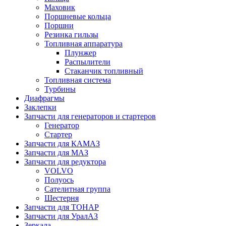
Маховик
Поршневые кольца
Поршни
Резинка гильзы
Топливная аппаратура
Плунжер
Распылители
Стаканчик топливный
Топливная система
Турбины
Диафрагмы
Заклепки
Запчасти для генераторов и стартеров
Генератор
Стартер
Запчасти для КАМАЗ
Запчасти для МАЗ
Запчасти для редуктора
VOLVO
Полуось
Сателитная группа
Шестерня
Запчасти для ТОНАР
Запчасти для УралАЗ
Зеркала