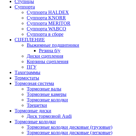
Ступицы
Суппорта
Суппорта HALDEX
Суппорта KNORR
Суппорта MERITOR
Суппорта WABCO
Суппорта в сборе
СЦЕПЛЕНИЕ
Выжимные подшипники
Резина б/у
Диски сцепления
Корзины сцепления
ПГУ
Тахограммы
Термостаты
Тормозная система
Тормозные валы
Тормозные камеры
Тормозные колодки
Трещетки
Тормозные диски
Диск тормозной Audi
Тормозные колодки
Тормозные колодки дисковые (грузовые)
Тормозные колодки дисковые (легковые)