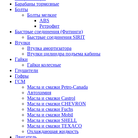
Барабаны тормозные
Болты
Болты мелкие
ABS
Ретрофит
Быстрые соединения (Фитинги)
Быстрые соединения SIRIT
Втулки
Втулка амортизатора
Втулки цилиндра подъема кабины
Гайки
Гайки колесные
Глушители
Гофры
ГСМ
Масла и смазки Petro-Canada
Автохимия
Масла и смазки Castrol
Масла и смазки CHEVRON
Масла и смазки Fuchs
Масла и смазки Mobil
Масла и смазки SHELL
Масла и смазки TEXACO
Охлаждающая жидкость
Двигатель