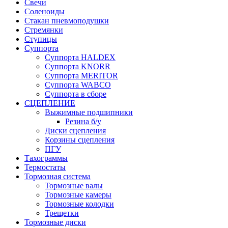
Свечи
Соленоиды
Стакан пневмоподушки
Стремянки
Ступицы
Суппорта
Суппорта HALDEX
Суппорта KNORR
Суппорта MERITOR
Суппорта WABCO
Суппорта в сборе
СЦЕПЛЕНИЕ
Выжимные подшипники
Резина б/у
Диски сцепления
Корзины сцепления
ПГУ
Тахограммы
Термостаты
Тормозная система
Тормозные валы
Тормозные камеры
Тормозные колодки
Трещетки
Тормозные диски