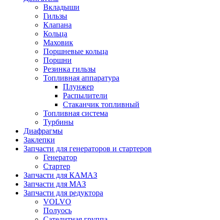
Вкладыши
Гильзы
Клапана
Кольца
Маховик
Поршневые кольца
Поршни
Резинка гильзы
Топливная аппаратура
Плунжер
Распылители
Стаканчик топливный
Топливная система
Турбины
Диафрагмы
Заклепки
Запчасти для генераторов и стартеров
Генератор
Стартер
Запчасти для КАМАЗ
Запчасти для МАЗ
Запчасти для редуктора
VOLVO
Полуось
Сателитная группа