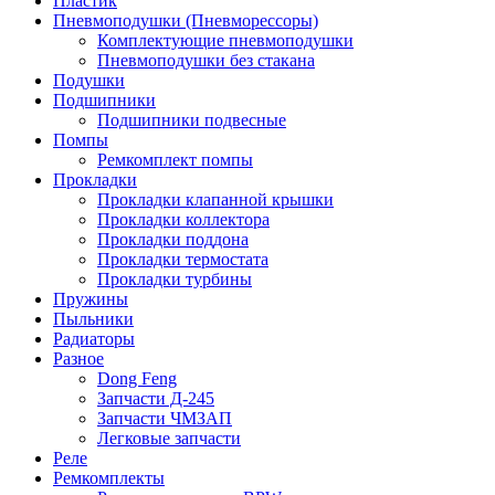
Пластик
Пневмоподушки (Пневморессоры)
Комплектующие пневмоподушки
Пневмоподушки без стакана
Подушки
Подшипники
Подшипники подвесные
Помпы
Ремкомплект помпы
Прокладки
Прокладки клапанной крышки
Прокладки коллектора
Прокладки поддона
Прокладки термостата
Прокладки турбины
Пружины
Пыльники
Радиаторы
Разное
Dong Feng
Запчасти Д-245
Запчасти ЧМЗАП
Легковые запчасти
Реле
Ремкомплекты