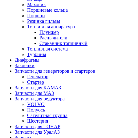
Маховик
Поршневые кольца
Поршни
Резинка гильзы
Топливная аппаратура
Плунжер
Распылители
Стаканчик топливный
Топливная система
Турбины
Диафрагмы
Заклепки
Запчасти для генераторов и стартеров
Генератор
Стартер
Запчасти для КАМАЗ
Запчасти для МАЗ
Запчасти для редуктора
VOLVO
Полуось
Сателитная группа
Шестерня
Запчасти для ТОНАР
Запчасти для УралАЗ
Зеркала