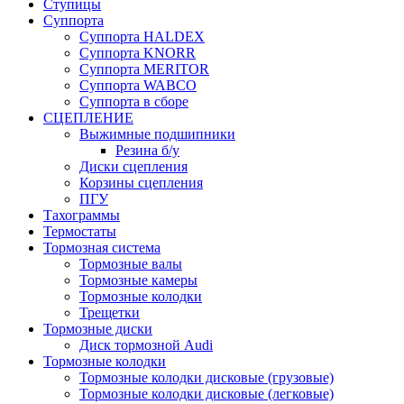
Ступицы
Суппорта
Суппорта HALDEX
Суппорта KNORR
Суппорта MERITOR
Суппорта WABCO
Суппорта в сборе
СЦЕПЛЕНИЕ
Выжимные подшипники
Резина б/у
Диски сцепления
Корзины сцепления
ПГУ
Тахограммы
Термостаты
Тормозная система
Тормозные валы
Тормозные камеры
Тормозные колодки
Трещетки
Тормозные диски
Диск тормозной Audi
Тормозные колодки
Тормозные колодки дисковые (грузовые)
Тормозные колодки дисковые (легковые)