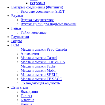
Ретрофит
Быстрые соединения (Фитинги)
Быстрые соединения SIRIT
Втулки
Втулка амортизатора
Втулки цилиндра подъема кабины
Гайки
Гайки колесные
Глушители
Гофры
ГСМ
Масла и смазки Petro-Canada
Автохимия
Масла и смазки Castrol
Масла и смазки CHEVRON
Масла и смазки Fuchs
Масла и смазки Mobil
Масла и смазки SHELL
Масла и смазки TEXACO
Охлаждающая жидкость
Двигатель
Вкладыши
Гильзы
Клапана
Кольца