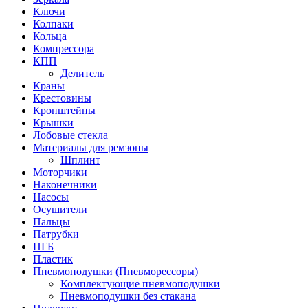
Ключи
Колпаки
Кольца
Компрессора
КПП
Делитель
Краны
Крестовины
Кронштейны
Крышки
Лобовые стекла
Материалы для ремзоны
Шплинт
Моторчики
Наконечники
Насосы
Осушители
Пальцы
Патрубки
ПГБ
Пластик
Пневмоподушки (Пневморессоры)
Комплектующие пневмоподушки
Пневмоподушки без стакана