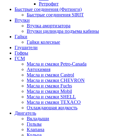
Ретрофит
Быстрые соединения (Фитинги)
Быстрые соединения SIRIT
Втулки
Втулка амортизатора
Втулки цилиндра подъема кабины
Гайки
Гайки колесные
Глушители
Гофры
ГСМ
Масла и смазки Petro-Canada
Автохимия
Масла и смазки Castrol
Масла и смазки CHEVRON
Масла и смазки Fuchs
Масла и смазки Mobil
Масла и смазки SHELL
Масла и смазки TEXACO
Охлаждающая жидкость
Двигатель
Вкладыши
Гильзы
Клапана
Кольца