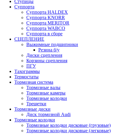
Ступицы
Суппорта
Суппорта HALDEX
Суппорта KNORR
Суппорта MERITOR
Суппорта WABCO
Суппорта в сборе
СЦЕПЛЕНИЕ
Выжимные подшипники
Резина б/у
Диски сцепления
Корзины сцепления
ПГУ
Тахограммы
Термостаты
Тормозная система
Тормозные валы
Тормозные камеры
Тормозные колодки
Трещетки
Тормозные диски
Диск тормозной Audi
Тормозные колодки
Тормозные колодки дисковые (грузовые)
Тормозные колодки дисковые (легковые)