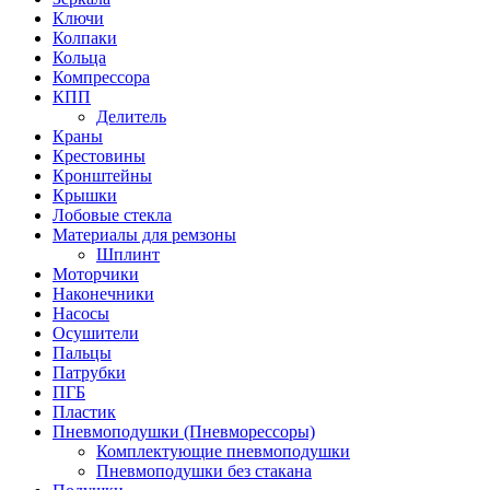
Ключи
Колпаки
Кольца
Компрессора
КПП
Делитель
Краны
Крестовины
Кронштейны
Крышки
Лобовые стекла
Материалы для ремзоны
Шплинт
Моторчики
Наконечники
Насосы
Осушители
Пальцы
Патрубки
ПГБ
Пластик
Пневмоподушки (Пневморессоры)
Комплектующие пневмоподушки
Пневмоподушки без стакана