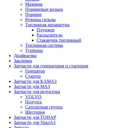
Маховик
Поршневые кольца
Поршни
Резинка гильзы
Топливная аппаратура
Плунжер
Распылители
Стаканчик топливный
Топливная система
Турбины
Диафрагмы
Заклепки
Запчасти для генераторов и стартеров
Генератор
Стартер
Запчасти для КАМАЗ
Запчасти для МАЗ
Запчасти для редуктора
VOLVO
Полуось
Сателитная группа
Шестерня
Запчасти для ТОНАР
Запчасти для УралАЗ
Зеркала