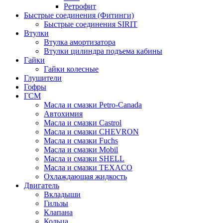
Ретрофит
Быстрые соединения (Фитинги)
Быстрые соединения SIRIT
Втулки
Втулка амортизатора
Втулки цилиндра подъема кабины
Гайки
Гайки колесные
Глушители
Гофры
ГСМ
Масла и смазки Petro-Canada
Автохимия
Масла и смазки Castrol
Масла и смазки CHEVRON
Масла и смазки Fuchs
Масла и смазки Mobil
Масла и смазки SHELL
Масла и смазки TEXACO
Охлаждающая жидкость
Двигатель
Вкладыши
Гильзы
Клапана
Кольца