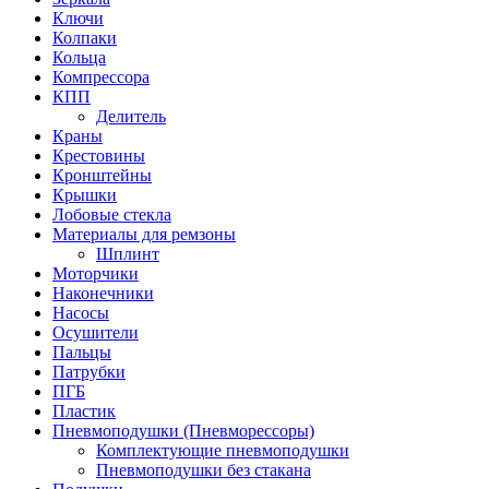
Ключи
Колпаки
Кольца
Компрессора
КПП
Делитель
Краны
Крестовины
Кронштейны
Крышки
Лобовые стекла
Материалы для ремзоны
Шплинт
Моторчики
Наконечники
Насосы
Осушители
Пальцы
Патрубки
ПГБ
Пластик
Пневмоподушки (Пневморессоры)
Комплектующие пневмоподушки
Пневмоподушки без стакана