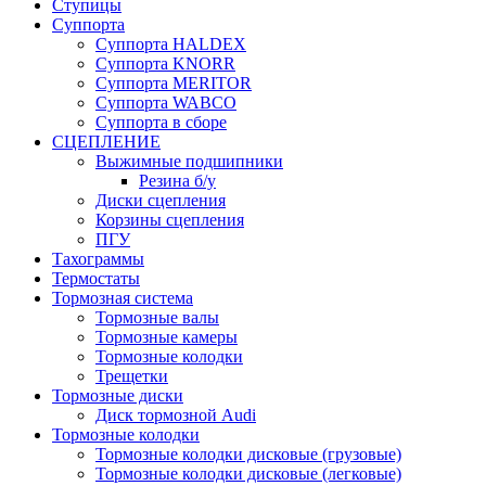
Ступицы
Суппорта
Суппорта HALDEX
Суппорта KNORR
Суппорта MERITOR
Суппорта WABCO
Суппорта в сборе
СЦЕПЛЕНИЕ
Выжимные подшипники
Резина б/у
Диски сцепления
Корзины сцепления
ПГУ
Тахограммы
Термостаты
Тормозная система
Тормозные валы
Тормозные камеры
Тормозные колодки
Трещетки
Тормозные диски
Диск тормозной Audi
Тормозные колодки
Тормозные колодки дисковые (грузовые)
Тормозные колодки дисковые (легковые)