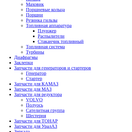
Маховик
Поршневые кольца
Поршни
Резинка гильзы
Топливная аппаратура
Плунжер
Распылители
Стаканчик топливный
Топливная система
Турбины
Диафрагмы
Заклепки
Запчасти для генераторов и стартеров
Генератор
Стартер
Запчасти для КАМАЗ
Запчасти для МАЗ
Запчасти для редуктора
VOLVO
Полуось
Сателитная группа
Шестерня
Запчасти для ТОНАР
Запчасти для УралАЗ
Зеркала