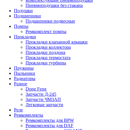
Комплектующие пневмоподушки
Пневмоподушки без стакана
Подушки
Подшипники
Подшипники подвесные
Помпы
Ремкомплект помпы
Прокладки
Прокладки клапанной крышки
Прокладки коллектора
Прокладки поддона
Прокладки термостата
Прокладки турбины
Пружины
Пыльники
Радиаторы
Разное
Dong Feng
Запчасти Д-245
Запчасти ЧМЗАП
Легковые запчасти
Реле
Ремкомплекты
Ремкомплекты для BPW
Ремкомплекты для DAF