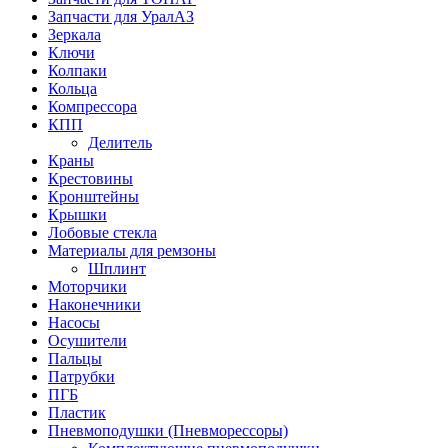
Запчасти для УралАЗ
Зеркала
Ключи
Колпаки
Кольца
Компрессора
КПП
Делитель
Краны
Крестовины
Кронштейны
Крышки
Лобовые стекла
Материалы для ремзоны
Шплинт
Моторчики
Наконечники
Насосы
Осушители
Пальцы
Патрубки
ПГБ
Пластик
Пневмоподушки (Пневморессоры)