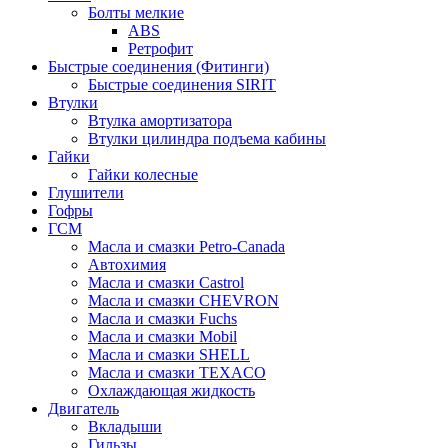
Болты мелкие
ABS
Ретрофит
Быстрые соединения (Фитинги)
Быстрые соединения SIRIT
Втулки
Втулка амортизатора
Втулки цилиндра подъема кабины
Гайки
Гайки колесные
Глушители
Гофры
ГСМ
Масла и смазки Petro-Canada
Автохимия
Масла и смазки Castrol
Масла и смазки CHEVRON
Масла и смазки Fuchs
Масла и смазки Mobil
Масла и смазки SHELL
Масла и смазки TEXACO
Охлаждающая жидкость
Двигатель
Вкладыши
Гильзы