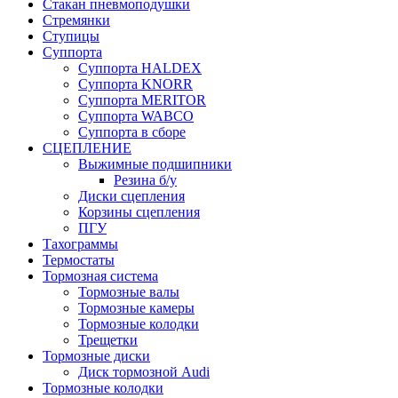
Стакан пневмоподушки
Стремянки
Ступицы
Суппорта
Суппорта HALDEX
Суппорта KNORR
Суппорта MERITOR
Суппорта WABCO
Суппорта в сборе
СЦЕПЛЕНИЕ
Выжимные подшипники
Резина б/у
Диски сцепления
Корзины сцепления
ПГУ
Тахограммы
Термостаты
Тормозная система
Тормозные валы
Тормозные камеры
Тормозные колодки
Трещетки
Тормозные диски
Диск тормозной Audi
Тормозные колодки