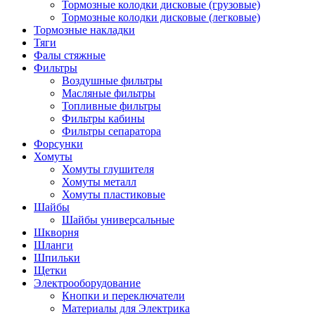
Тормозные колодки дисковые (грузовые)
Тормозные колодки дисковые (легковые)
Тормозные накладки
Тяги
Фалы стяжные
Фильтры
Воздушные фильтры
Масляные фильтры
Топливные фильтры
Фильтры кабины
Фильтры сепаратора
Форсунки
Хомуты
Хомуты глушителя
Хомуты металл
Хомуты пластиковые
Шайбы
Шайбы универсальные
Шкворня
Шланги
Шпильки
Щетки
Электрооборудование
Кнопки и переключатели
Материалы для Электрика