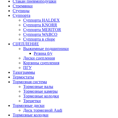
Стакан пневмоподушки
Стремянки
Ступицы
Суппорта
Суппорта HALDEX
Суппорта KNORR
Суппорта MERITOR
Суппорта WABCO
Суппорта в сборе
СЦЕПЛЕНИЕ
Выжимные подшипники
Резина б/у
Диски сцепления
Корзины сцепления
ПГУ
Тахограммы
Термостаты
Тормозная система
Тормозные валы
Тормозные камеры
Тормозные колодки
Трещетки
Тормозные диски
Диск тормозной Audi
Тормозные колодки