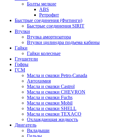
Болты мелкие
ABS
Ретрофит
Быстрые соединения (Фитинги)
Быстрые соединения SIRIT
Втулки
Втулка амортизатора
Втулки цилиндра подъема кабины
Гайки
Гайки колесные
Глушители
Гофры
ГСМ
Масла и смазки Petro-Canada
Автохимия
Масла и смазки Castrol
Масла и смазки CHEVRON
Масла и смазки Fuchs
Масла и смазки Mobil
Масла и смазки SHELL
Масла и смазки TEXACO
Охлаждающая жидкость
Двигатель
Вкладыши
Гильзы