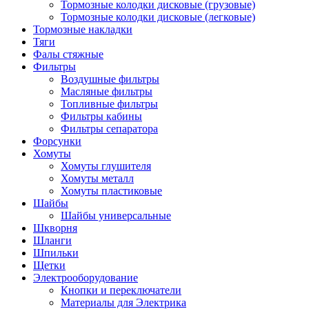
Тормозные колодки дисковые (грузовые)
Тормозные колодки дисковые (легковые)
Тормозные накладки
Тяги
Фалы стяжные
Фильтры
Воздушные фильтры
Масляные фильтры
Топливные фильтры
Фильтры кабины
Фильтры сепаратора
Форсунки
Хомуты
Хомуты глушителя
Хомуты металл
Хомуты пластиковые
Шайбы
Шайбы универсальные
Шкворня
Шланги
Шпильки
Щетки
Электрооборудование
Кнопки и переключатели
Материалы для Электрика