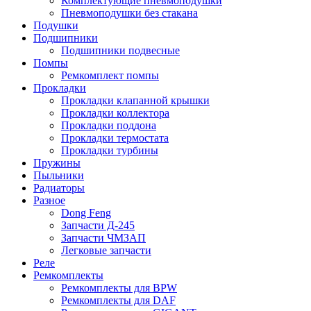
Комплектующие пневмоподушки
Пневмоподушки без стакана
Подушки
Подшипники
Подшипники подвесные
Помпы
Ремкомплект помпы
Прокладки
Прокладки клапанной крышки
Прокладки коллектора
Прокладки поддона
Прокладки термостата
Прокладки турбины
Пружины
Пыльники
Радиаторы
Разное
Dong Feng
Запчасти Д-245
Запчасти ЧМЗАП
Легковые запчасти
Реле
Ремкомплекты
Ремкомплекты для BPW
Ремкомплекты для DAF