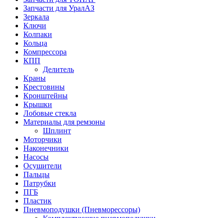
Запчасти для УралАЗ
Зеркала
Ключи
Колпаки
Кольца
Компрессора
КПП
Делитель
Краны
Крестовины
Кронштейны
Крышки
Лобовые стекла
Материалы для ремзоны
Шплинт
Моторчики
Наконечники
Насосы
Осушители
Пальцы
Патрубки
ПГБ
Пластик
Пневмоподушки (Пневморессоры)