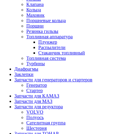
Клапана
Кольца
Маховик
Поршневые кольца
Поршни
Резинка гильзы
Топливная аппаратура
Плунжер
Распылители
Стаканчик топливный
Топливная система
Турбины
Диафрагмы
Заклепки
Запчасти для генераторов и стартеров
Генератор
Стартер
Запчасти для КАМАЗ
Запчасти для МАЗ
Запчасти для редуктора
VOLVO
Полуось
Сателитная группа
Шестерня
Запчасти для ТОНАР