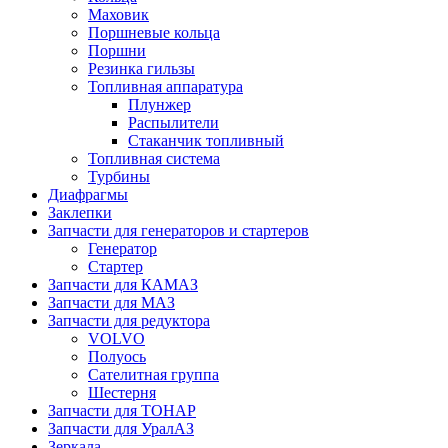
Маховик
Поршневые кольца
Поршни
Резинка гильзы
Топливная аппаратура
Плунжер
Распылители
Стаканчик топливный
Топливная система
Турбины
Диафрагмы
Заклепки
Запчасти для генераторов и стартеров
Генератор
Стартер
Запчасти для КАМАЗ
Запчасти для МАЗ
Запчасти для редуктора
VOLVO
Полуось
Сателитная группа
Шестерня
Запчасти для ТОНАР
Запчасти для УралАЗ
Зеркала