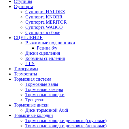
Ступицы
Суппорта
Суппорта HALDEX
Суппорта KNORR
Суппорта MERITOR
Суппорта WABCO
Суппорта в сборе
СЦЕПЛЕНИЕ
Выжимные подшипники
Резина б/у
Диски сцепления
Корзины сцепления
ПГУ
Тахограммы
Термостаты
Тормозная система
Тормозные валы
Тормозные камеры
Тормозные колодки
Трещетки
Тормозные диски
Диск тормозной Audi
Тормозные колодки
Тормозные колодки дисковые (грузовые)
Тормозные колодки дисковые (легковые)