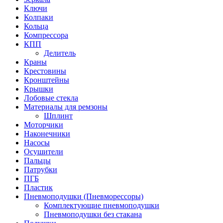
Ключи
Колпаки
Кольца
Компрессора
КПП
Делитель
Краны
Крестовины
Кронштейны
Крышки
Лобовые стекла
Материалы для ремзоны
Шплинт
Моторчики
Наконечники
Насосы
Осушители
Пальцы
Патрубки
ПГБ
Пластик
Пневмоподушки (Пневморессоры)
Комплектующие пневмоподушки
Пневмоподушки без стакана