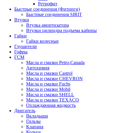
Ретрофит
Быстрые соединения (Фитинги)
Быстрые соединения SIRIT
Втулки
Втулка амортизатора
Втулки цилиндра подъема кабины
Гайки
Гайки колесные
Глушители
Гофры
ГСМ
Масла и смазки Petro-Canada
Автохимия
Масла и смазки Castrol
Масла и смазки CHEVRON
Масла и смазки Fuchs
Масла и смазки Mobil
Масла и смазки SHELL
Масла и смазки TEXACO
Охлаждающая жидкость
Двигатель
Вкладыши
Гильзы
Клапана
Кольца