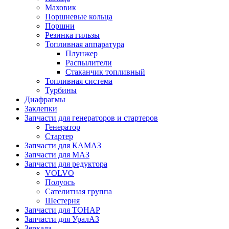
Маховик
Поршневые кольца
Поршни
Резинка гильзы
Топливная аппаратура
Плунжер
Распылители
Стаканчик топливный
Топливная система
Турбины
Диафрагмы
Заклепки
Запчасти для генераторов и стартеров
Генератор
Стартер
Запчасти для КАМАЗ
Запчасти для МАЗ
Запчасти для редуктора
VOLVO
Полуось
Сателитная группа
Шестерня
Запчасти для ТОНАР
Запчасти для УралАЗ
Зеркала