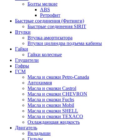
Болты мелкие
ABS
Ретрофит
Быстрые соединения (Фитинги)
Быстрые соединения SIRIT
Втулки
Втулка амортизатора
Втулки цилиндра подъема кабины
Гайки
Гайки колесные
Глушители
Гофры
ГСМ
Масла и смазки Petro-Canada
Автохимия
Масла и смазки Castrol
Масла и смазки CHEVRON
Масла и смазки Fuchs
Масла и смазки Mobil
Масла и смазки SHELL
Масла и смазки TEXACO
Охлаждающая жидкость
Двигатель
Вкладыши
Гильзы