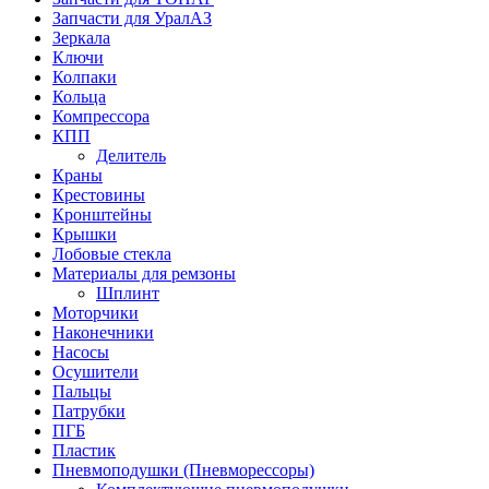
Запчасти для УралАЗ
Зеркала
Ключи
Колпаки
Кольца
Компрессора
КПП
Делитель
Краны
Крестовины
Кронштейны
Крышки
Лобовые стекла
Материалы для ремзоны
Шплинт
Моторчики
Наконечники
Насосы
Осушители
Пальцы
Патрубки
ПГБ
Пластик
Пневмоподушки (Пневморессоры)