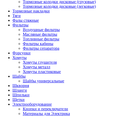
Тормозные колодки дисковые (грузовые)
Тормозные колодки дисковые (легковые)
Тормозные накладки
Тяги
Фалы стяжные
Фильтры
Воздушные фильтры
Масляные фильтры
Топливные фильтры
Фильтры кабины
Фильтры сепаратора
Форсунки
Хомуты
Хомуты глушителя
Хомуты металл
Хомуты пластиковые
Шайбы
Шайбы универсальные
Шкворня
Шланги
Шпильки
Щетки
Электрооборудование
Кнопки и переключатели
Материалы для Электрика