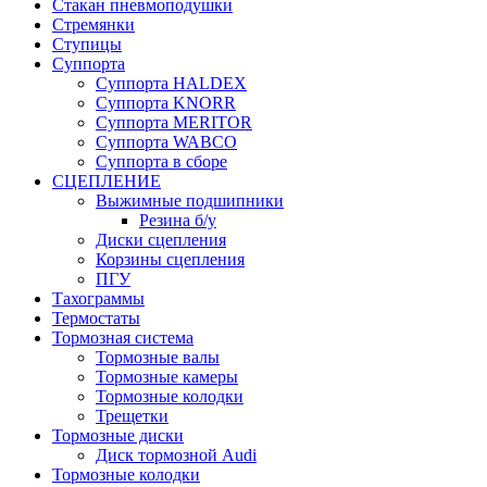
Стакан пневмоподушки
Стремянки
Ступицы
Суппорта
Суппорта HALDEX
Суппорта KNORR
Суппорта MERITOR
Суппорта WABCO
Суппорта в сборе
СЦЕПЛЕНИЕ
Выжимные подшипники
Резина б/у
Диски сцепления
Корзины сцепления
ПГУ
Тахограммы
Термостаты
Тормозная система
Тормозные валы
Тормозные камеры
Тормозные колодки
Трещетки
Тормозные диски
Диск тормозной Audi
Тормозные колодки