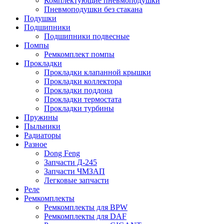
Комплектующие пневмоподушки
Пневмоподушки без стакана
Подушки
Подшипники
Подшипники подвесные
Помпы
Ремкомплект помпы
Прокладки
Прокладки клапанной крышки
Прокладки коллектора
Прокладки поддона
Прокладки термостата
Прокладки турбины
Пружины
Пыльники
Радиаторы
Разное
Dong Feng
Запчасти Д-245
Запчасти ЧМЗАП
Легковые запчасти
Реле
Ремкомплекты
Ремкомплекты для BPW
Ремкомплекты для DAF