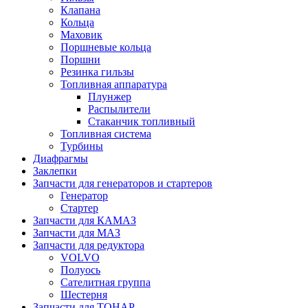
Клапана
Кольца
Маховик
Поршневые кольца
Поршни
Резинка гильзы
Топливная аппаратура
Плунжер
Распылители
Стаканчик топливный
Топливная система
Турбины
Диафрагмы
Заклепки
Запчасти для генераторов и стартеров
Генератор
Стартер
Запчасти для КАМАЗ
Запчасти для МАЗ
Запчасти для редуктора
VOLVO
Полуось
Сателитная группа
Шестерня
Запчасти для ТОНАР