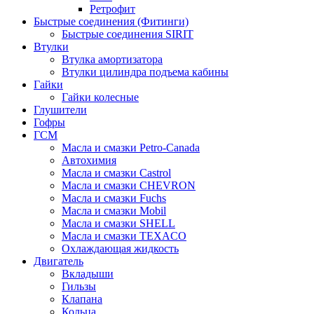
Ретрофит
Быстрые соединения (Фитинги)
Быстрые соединения SIRIT
Втулки
Втулка амортизатора
Втулки цилиндра подъема кабины
Гайки
Гайки колесные
Глушители
Гофры
ГСМ
Масла и смазки Petro-Canada
Автохимия
Масла и смазки Castrol
Масла и смазки CHEVRON
Масла и смазки Fuchs
Масла и смазки Mobil
Масла и смазки SHELL
Масла и смазки TEXACO
Охлаждающая жидкость
Двигатель
Вкладыши
Гильзы
Клапана
Кольца