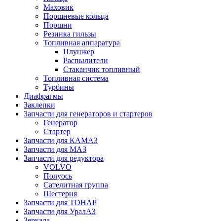
Маховик
Поршневые кольца
Поршни
Резинка гильзы
Топливная аппаратура
Плунжер
Распылители
Стаканчик топливный
Топливная система
Турбины
Диафрагмы
Заклепки
Запчасти для генераторов и стартеров
Генератор
Стартер
Запчасти для КАМАЗ
Запчасти для МАЗ
Запчасти для редуктора
VOLVO
Полуось
Сателитная группа
Шестерня
Запчасти для ТОНАР
Запчасти для УралАЗ
Зеркала