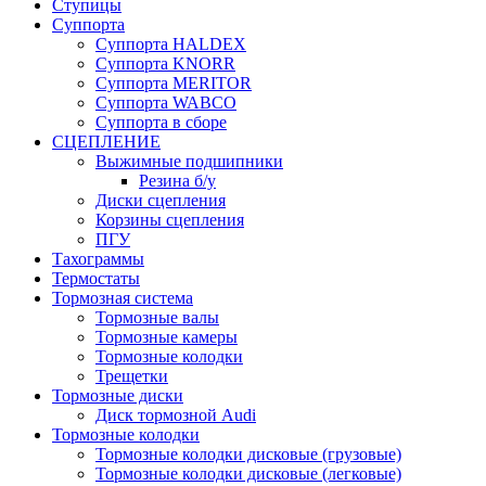
Ступицы
Суппорта
Суппорта HALDEX
Суппорта KNORR
Суппорта MERITOR
Суппорта WABCO
Суппорта в сборе
СЦЕПЛЕНИЕ
Выжимные подшипники
Резина б/у
Диски сцепления
Корзины сцепления
ПГУ
Тахограммы
Термостаты
Тормозная система
Тормозные валы
Тормозные камеры
Тормозные колодки
Трещетки
Тормозные диски
Диск тормозной Audi
Тормозные колодки
Тормозные колодки дисковые (грузовые)
Тормозные колодки дисковые (легковые)