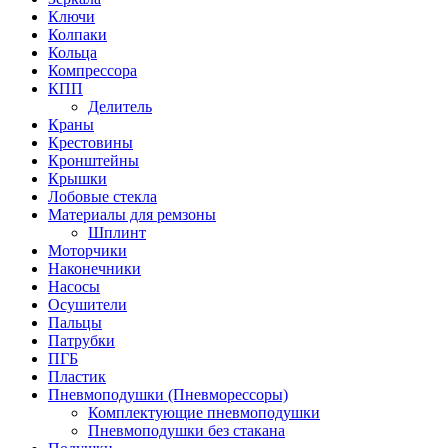
Ключи
Колпаки
Кольца
Компрессора
КПП
Делитель
Краны
Крестовины
Кронштейны
Крышки
Лобовые стекла
Материалы для ремзоны
Шплинт
Моторчики
Наконечники
Насосы
Осушители
Пальцы
Патрубки
ПГБ
Пластик
Пневмоподушки (Пневморессоры)
Комплектующие пневмоподушки
Пневмоподушки без стакана